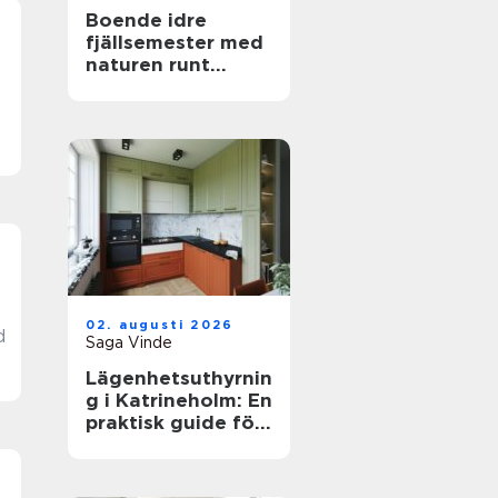
Boende idre
fjällsemester med
naturen runt
knuten
02. augusti 2026
d
Saga Vinde
Lägenhetsuthyrnin
g i Katrineholm: En
praktisk guide för
trygga boenden