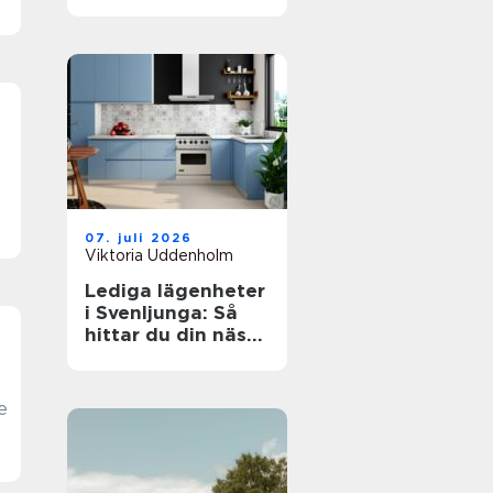
07. juli 2026
Viktoria Uddenholm
Lediga lägenheter
i Svenljunga: Så
hittar du din nästa
bostad i Västra
Götaland
e