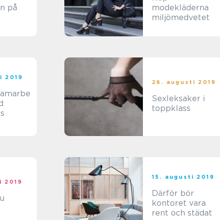
n på
modekläderna
miljömedvetet
i 2019
26. augusti 2019
samarbe
Sexleksaker i
d
toppklass
s
15. augusti 2019
i 2019
Därför bör
u
kontoret vara
rent och städat