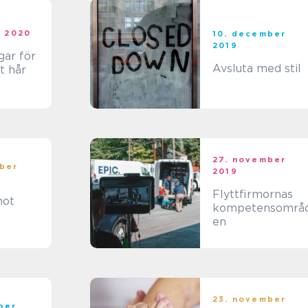
i 2020
10. december
2019
gar för
Avsluta med stil
t hår
27. november
ber
2019
Flyttfirmornas
mot
kompetensområ
en
23. november
ber