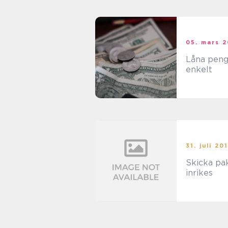
05. mars 
Låna peng
enkelt
31. juli 20
Skicka pa
inrikes