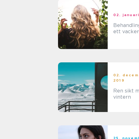
02. januar
Behandlin
ett vacker
02. decem
2019
Ren sikt 
vintern
25. novem