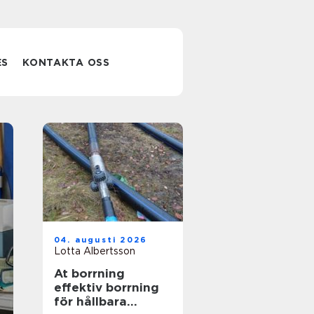
ES
KONTAKTA OSS
Akuttandvård
04. augusti 2026
karlskrona när
Lotta Albertsson
At borrning
du behöver
effektiv borrning
för hållbara