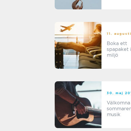
11. august
Boka ett
spapaket i
miljö
30. maj 20
Välkomna
sommare
musik