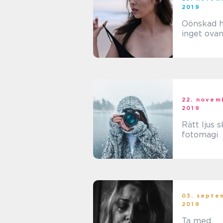
2019
Oönskad h
inget ovan
22. novem
2019
Rätt ljus 
fotomagi
03. septe
2019
Ta med