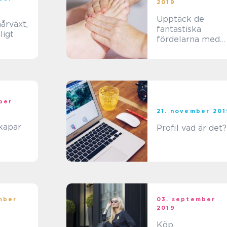
2019
Upptäck de
årväxt,
fantastiska
ligt
fördelarna med
fotmassage
ber
21. november 201
skapar
Profil vad är det?
mber
03. september
2019
Köp