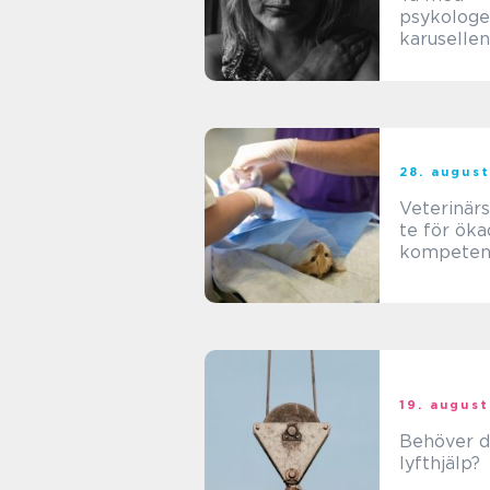
psykologe
karusellen
28. august
Veterinär
te för öka
kompeten
19. august
Behöver d
lyfthjälp?