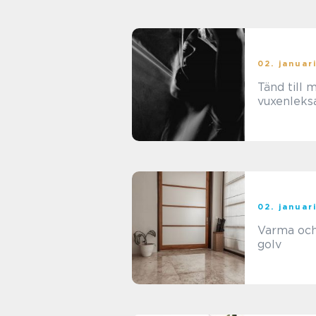
02. januar
Tänd till 
vuxenleks
02. januar
Varma och
golv