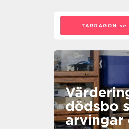
TARRAGON.
se
Värderin
dödsbo så får
arvingar 