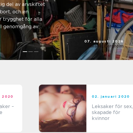
ch
ig del av arvskiftet
bort, och en
trygghet för alla
ell genomgång av
.
07. augusti 2026
Mikaela Bergholm
i 2020
02. januari 2020
aker –
Leksaker för sex,
e
skapade för
kvinnor