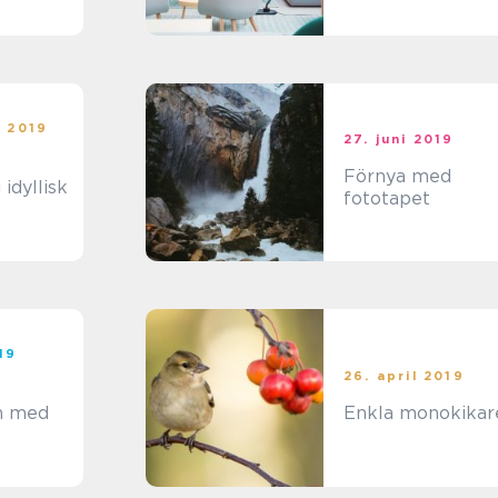
i 2019
27. juni 2019
Förnya med
 idyllisk
fototapet
19
26. april 2019
n med
Enkla monokikar