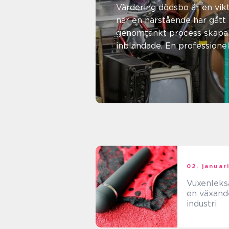
tryggt o
Värdering dödsbo är en vikt
när en närstående har gått 
rättvist
genomtänkt process skapar 
inblandade. En profession
underlag
bohag, möbler och övrigt l..
04. augusti 2026
Malin Lindgren
02. januar
Vuxenleks
en växand
industri