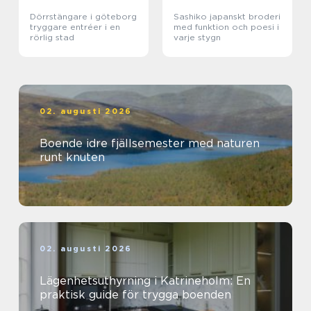
Dörrstängare i göteborg
Sashiko japanskt broderi
tryggare entréer i en
med funktion och poesi i
rörlig stad
varje stygn
02. augusti 2026
Boende idre fjällsemester med naturen
runt knuten
02. augusti 2026
Lägenhetsuthyrning i Katrineholm: En
praktisk guide för trygga boenden