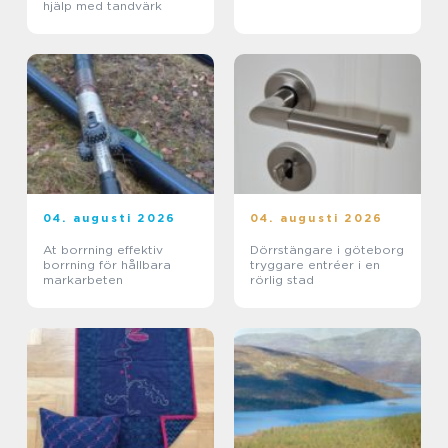
hjälp med tandvärk
04. augusti 2026
04. augusti 2026
At borrning effektiv
Dörrstängare i göteborg
borrning för hållbara
tryggare entréer i en
markarbeten
rörlig stad