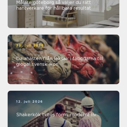
Målare göteborg så väljer du rätt
hantverkare för hållbara resultat
30. juli 2026
Dalahästen från leksak i fäbodarna till
global svensk ikon
12. juli 2026
Shakerkök tidlös form, modernt liv