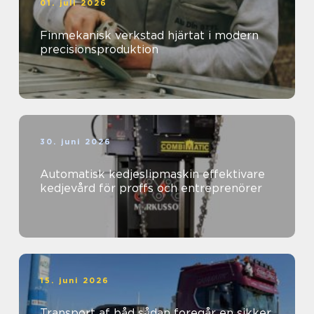
01. juli 2026
Finmekanisk verkstad hjärtat i modern
precisionsproduktion
30. juni 2026
Automatisk kedjeslipmaskin effektivare
kedjevård för proffs och entreprenörer
15. juni 2026
Transport af båd sådan foregår en sikker