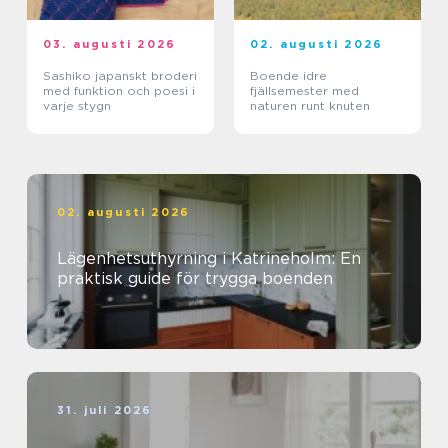
03. augusti 2026
02. augusti 2026
Sashiko japanskt broderi
Boende idre
med funktion och poesi i
fjällsemester med
varje stygn
naturen runt knuten
02. augusti 2026
Lägenhetsuthyrning i Katrineholm: En
praktisk guide för trygga boenden
31. juli 2026