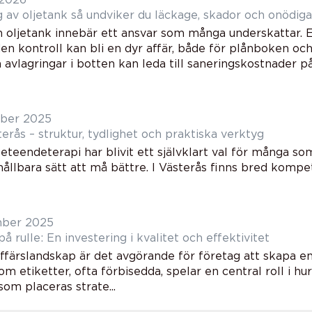
Besiktning av oljetank så undviker du läckage, skador och on
n oljetank innebär ett ansvar som många underskattar. 
en kontroll kan bli en dyr affär, både för plånboken oc
avlagringar i botten kan leda till saneringskostnader på
ber 2025
erås – struktur, tydlighet och praktiska verktyg
eteendeterapi har blivit ett självklart val för många som
hållbara sätt att må bättre. I Västerås finns bred kompet
mber 2025
på rulle: En investering i kvalitet och effektivitet
ffärslandskap är det avgörande för företag att skapa en s
om etiketter, ofta förbisedda, spelar en central roll i h
som placeras strate...