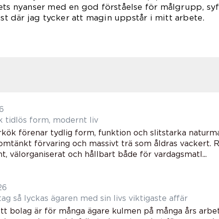
ets nyanser med en god förståelse för målgrupp, syf
ust där jag tycker att magin uppstår i mitt arbete.
26
Shakerkök tidlös form, modernt liv
kök förenar tydlig form, funktion och slitstarka naturma
nomtänkt förvaring och massivt trä som åldras vackert. R
t, välorganiserat och hållbart både för vardagsmatl...
26
Sälja företag så lyckas ägaren med sin livs viktigaste affär
 ett bolag är för många ägare kulmen på många års arbe