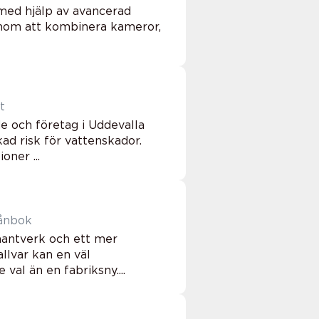
med hjälp av avancerad
Genom att kombinera kameror,
et
 och företag i Uddevalla
ad risk för vattenskador.
oner ...
 plånbok
hantverk och ett mer
llvar kan en väl
al än en fabriksny....