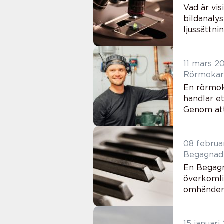
Vad är vi
bildanaly
ljussättni
11 mars 2
En rörmok
handlar et
Genom att 
08 februa
En Begagn
överkomlig
omhändert
15 januari