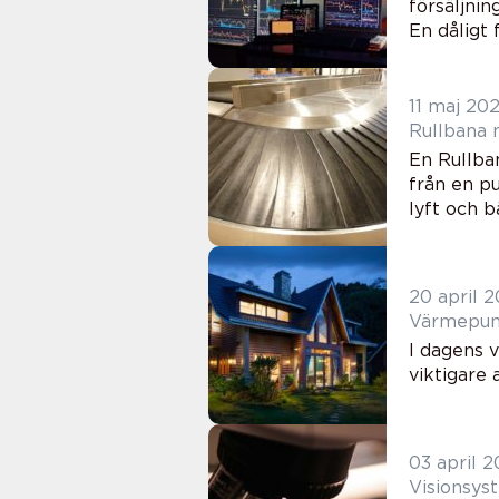
försäljni
En dåligt 
11 maj 20
En Rullba
från en pu
lyft och b
20 april 
Värmepump
I dagens v
viktigare 
03 april 
Visionsys