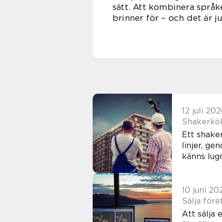
sätt. Att kombinera språk
brinner för – och det är j
12 juli 20
Ett shaker
linjer, ge
känns lugn
10 juni 20
Att sälja