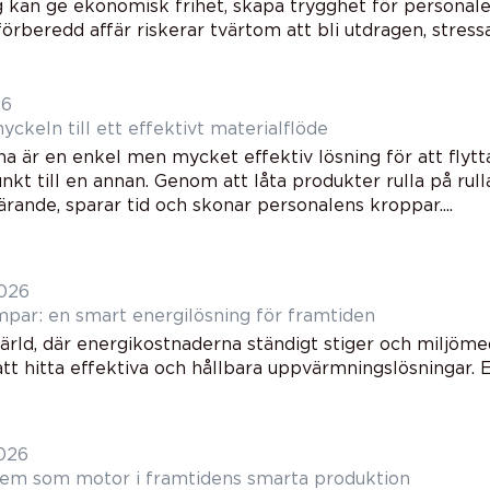
ng kan ge ekonomisk frihet, skapa trygghet för personale
förberedd affär riskerar tvärtom att bli utdragen, stressa
26
Rullbana nyckeln till ett effektivt materialflöde
na är en enkel men mycket effektiv lösning för att flytt
nkt till en annan. Genom att låta produkter rulla på rull
ärande, sparar tid och skonar personalens kroppar....
2026
ar: en smart energilösning för framtiden
ärld, där energikostnaderna ständigt stiger och miljömed
att hitta effektiva och hållbara uppvärmningslösningar. E
2026
tem som motor i framtidens smarta produktion