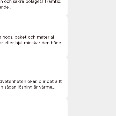
n och säkra bolagets framtid.
nde...
a gods, paket och material
ar eller hjul minskar den både
vetenheten ökar, blir det allt
n sådan lösning är värme...