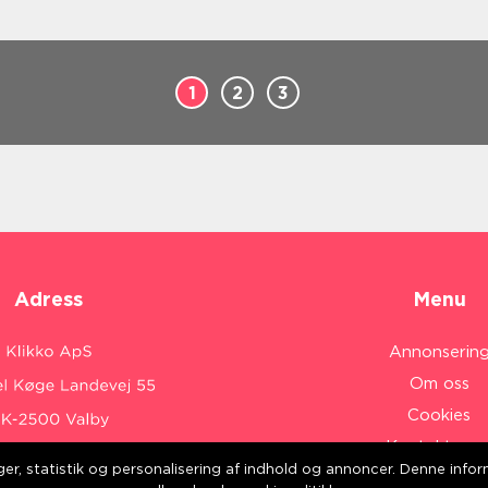
1
2
3
Adress
Menu
Annonserin
Om oss
Cookies
Kontakta os
inger, statistik og personalisering af indhold og annoncer. Denne inf
Sitemap
:
www.klikko.dk/