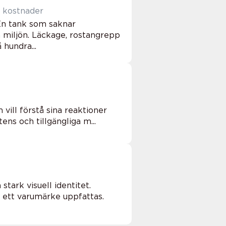
ödiga kostnader
En tank som saknar
h miljön. Läckage, rostangrepp
 hundra...
 vill förstå sina reaktioner
ens och tillgängliga m...
tark visuell identitet.
ur ett varumärke uppfattas.