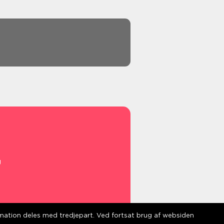
g
s
ormation deles med tredjepart. Ved fortsat brug af websiden