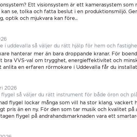
sionsystem? Ett visionsystem är ett kamerasystem som 
s kan se, tolka och fatta beslut i en produktionsmiljö. 
ng, optik och mjukvara kan före...
026
Rörmokare i uddevalla så väljer du rätt hjälp för hem och fastigh
are hanterar mer än bara droppande kranar. För boende
t bra VVS-val om trygghet, energieffektivitet och minsk
anlita en erfaren rörmokare i Uddevalla får du installati
ri 2026
Begagnad flygel så väljer du rätt instrument för både öron och
ad flygel lockar många som vill ha stor klang, vackert 
t pris än en ny. För den som tar musik och kvalitet på a
agen flygel på andrahandsmarknaden vara ett smartare v
 2026