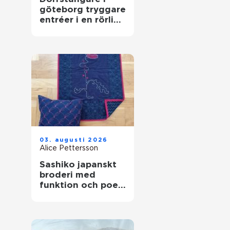
göteborg tryggare
entréer i en rörlig
stad
03. augusti 2026
Alice Pettersson
Sashiko japanskt
broderi med
funktion och poesi
i varje stygn