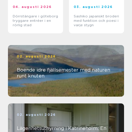
04. augusti 2026
03. augusti 2026
Dörrstängare i göteborg
Sashiko japanskt broderi
tryggare entréer i en
med funktion och poesi i
rörlig stad
varje stygn
02. augusti 2026
Boende idre fjällsemester med naturen
runt knuten
02. augusti 2026
Lägenhetsuthyrning i Katrineholm: En