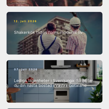
12. juli 2026
Shakerkök tidlös form, modernt liv
07. juli 2026
Lediga lägenheter i Svenljunga: Så hittar
du din nästa bostad i Västra Götaland