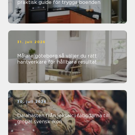
praktisk guide för trygga boenden
31. juli 2026
Målare göteborg så väljer du rätt
hantverkare för hållbara resultat
30. juli 2026
Dalahästen från leksak i fäbodarna till
global svensk ikon