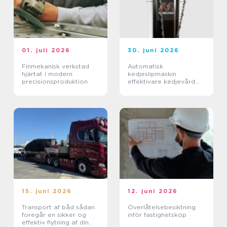
01. juli 2026
30. juni 2026
Finmekanisk verkstad
Automatisk
hjärtat i modern
kedjeslipmaskin
precisionsproduktion
effektivare kedjevård
för proffs och
entreprenörer
15. juni 2026
12. juni 2026
Transport af båd sådan
Överlåtelsebesiktning
foregår en sikker og
inför fastighetsköp
effektiv flytning af din