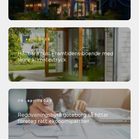
11. april 2026
Hållbara hus: Framtidens boende med
lägre klimatavtryck
09. april 2026
Redovisningsbyrå göteborg så hittar
företag rätt ekonomipartner