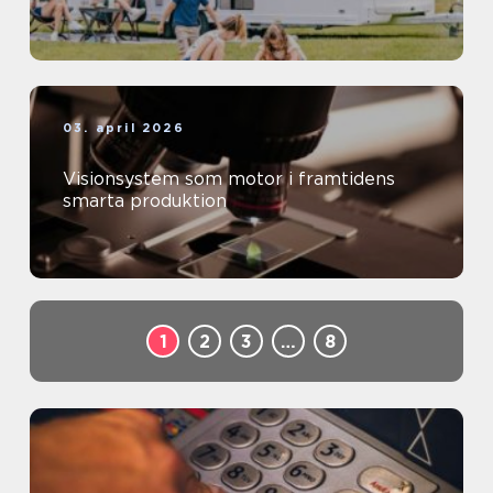
03. april 2026
Visionsystem som motor i framtidens
smarta produktion
1
2
3
…
8