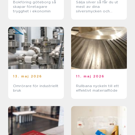
Bokföring göteborg så
Sälja silver så får du ut
skapar företagare
mest av dina
trygghet i ekonomin
silversmycken och
föremål
13. maj 2026
11. maj 2026
Omrörare för industriellt
Rullbana nyckeln till ett
bruk
effektivt materialflöde