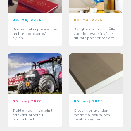
08. maj 2026
08. maj 2026
Bokhandel i uppsala mer
Byggföretag som håller
än bara böcker på
vad de lovar så väljer
hyllan
du rätt partner för ditt
projekt
06. maj 2026
06. maj 2026
Traktorvagn: nyckeln till
Gipsskivor grunden i
effektivt arbete i
moderna, säkra och
lantbruk och
flexibla väggar
entreprenad