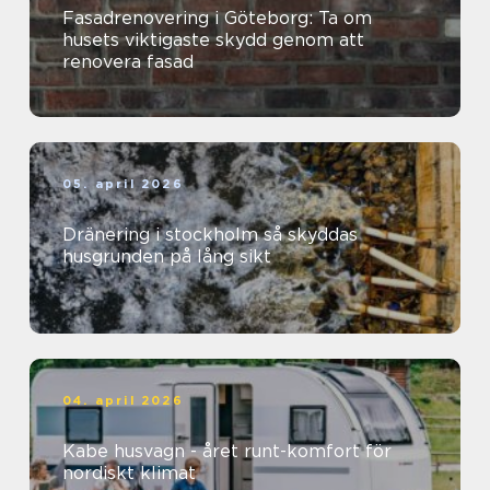
Fasadrenovering i Göteborg: Ta om
husets viktigaste skydd genom att
renovera fasad
05. april 2026
Dränering i stockholm så skyddas
husgrunden på lång sikt
04. april 2026
Kabe husvagn - året runt-komfort för
nordiskt klimat