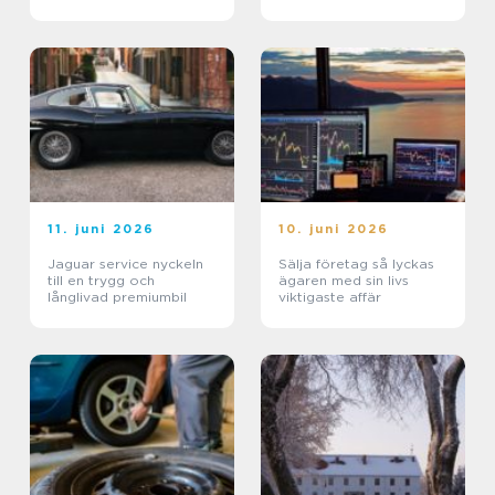
båd
11. juni 2026
10. juni 2026
Jaguar service nyckeln
Sälja företag så lyckas
till en trygg och
ägaren med sin livs
långlivad premiumbil
viktigaste affär