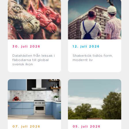
30. juli 2026
12. juli 2026
Dalahästen från leksak i
Shakerkök tidlös form,
fäbodarna till global
modernt liv
svensk ikon
07. juli 2026
05. juli 2026