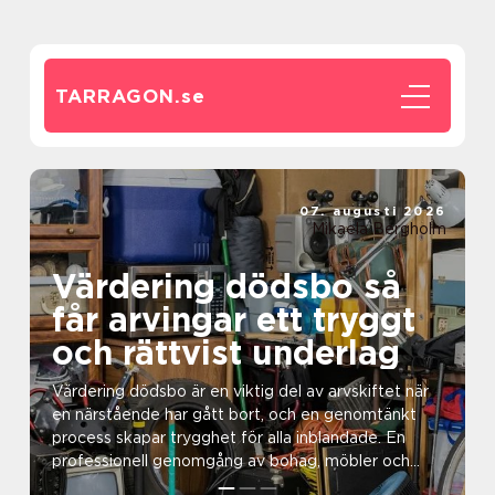
TARRAGON.
se
07. augusti 2026
Mikaela Bergholm
Värdering dödsbo så
får arvingar ett tryggt
och rättvist underlag
Värdering dödsbo är en viktig del av arvskiftet när
en närstående har gått bort, och en genomtänkt
process skapar trygghet för alla inblandade. En
professionell genomgång av bohag, möbler och
övrigt l...