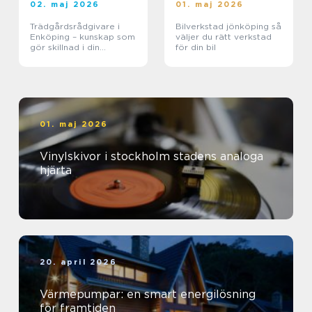
02. maj 2026
01. maj 2026
Trädgårdsrådgivare i
Bilverkstad jönköping så
Enköping – kunskap som
väljer du rätt verkstad
gör skillnad i din
för din bil
trädgård
01. maj 2026
Vinylskivor i stockholm stadens analoga
hjärta
20. april 2026
Värmepumpar: en smart energilösning
för framtiden