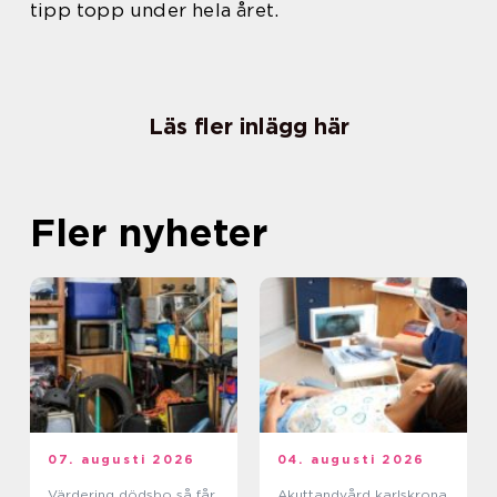
tipp topp under hela året.
Läs fler inlägg här
Fler nyheter
07. augusti 2026
04. augusti 2026
Värdering dödsbo så får
Akuttandvård karlskrona