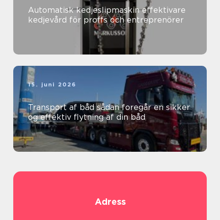
Automatisk kedjeslipmaskin effektivare
kedjevård för proffs och entreprenörer
15. juni 2026
Transport af båd sådan foregår en sikker
og effektiv flytning af din båd
Adress