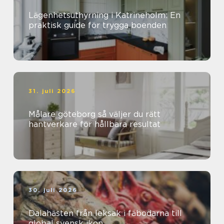
Lägenhetsuthyrning i Katrineholm: En
praktisk guide för trygga boenden
31. juli 2026
Målare göteborg så väljer du rätt
hantverkare för hållbara resultat
30. juli 2026
Dalahästen från leksak i fäbodarna till
global svensk ikon