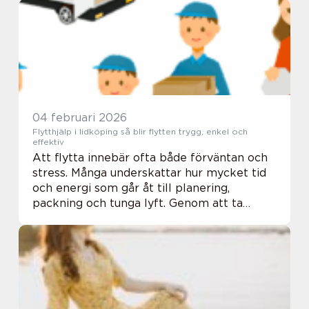
hormonella besvär. Många söker också
hjälp när...
04 februari 2026
Flytthjälp i lidköping så blir flytten trygg, enkel och
effektiv
Att flytta innebär ofta både förväntan och
stress. Många underskattar hur mycket tid
och energi som går åt till planering,
packning och tunga lyft. Genom att ta
professionell flytthjälp Lidköping kan
privatpersoner och familjer slippa mycket
av press...