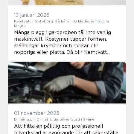
13 januari 2026
Kemtvätt i Göteborg: Så håller du kläderna fräscha
längre
Många plagg i garderoben tål inte vanlig
maskintvätt. Kostymer tappar formen,
klänningar krymper och rockar blir
noppriga eller platta. Då blir Kemtvätt
Göteborg ett tryggt alternativ. Rätt
kemtvätt g&o...
01 november 2025
Bilmånsson: Din pålitliga bilverkstad i Skåne
Att hitta en pålitlig och professionell
bilverkstad är avgörande för att säkerställa