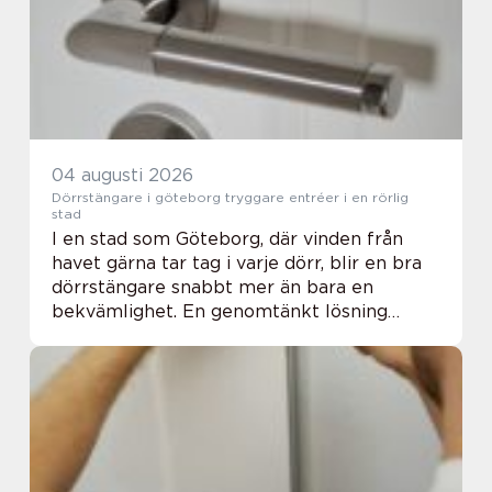
04 augusti 2026
Dörrstängare i göteborg tryggare entréer i en rörlig
stad
I en stad som Göteborg, där vinden från
havet gärna tar tag i varje dörr, blir en bra
dörrstängare snabbt mer än bara en
bekvämlighet. En genomtänkt lösning
skapar lugn i trapphuset, minskar drag,
skyddar mot inbrottsförsök och höjer
brandskyddet uta...