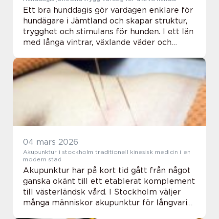
Ett bra hunddagis gör vardagen enklare för
hundägare i Jämtland och skapar struktur,
trygghet och stimulans för hunden. I ett län
med långa vintrar, växlande väder och
aktiva friluftslivsvanor fyller hunddagis en
viktig funktion. Hundar får rörelse, ...
04 mars 2026
Akupunktur i stockholm traditionell kinesisk medicin i en
modern stad
Akupunktur har på kort tid gått från något
ganska okänt till ett etablerat komplement
till västerländsk vård. I Stockholm väljer
många människor akupunktur för långvarig
smärta, stress, sömnproblem eller