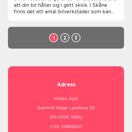
att din bil håller sig i gott skick. I Skåne
finns det ett antal bilverkstäder som kan
hjälpa dig med allt fr&ar...
1
2
3
Adress