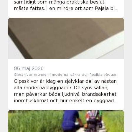
samtidigt som många praktiska beslut
måste fattas. I en mindre ort som Pajala blir
en trygg och erfaren begravningsbyrå extra
viktig. En aktör som kan traditionerna,
män...
06 maj 2026
Gipsskivor grunden i moderna, säkra och flexibla väggar
Gipsskivor är idag en självklar del av nästan
alla moderna byggnader. De syns sällan,
men påverkar både ljudnivå, brandsäkerhet,
inomhusklimat och hur enkelt en byggnad
kan anpassas över tid. Genom att
kombinera en kärna av gips med ett ytskikt
av ka...