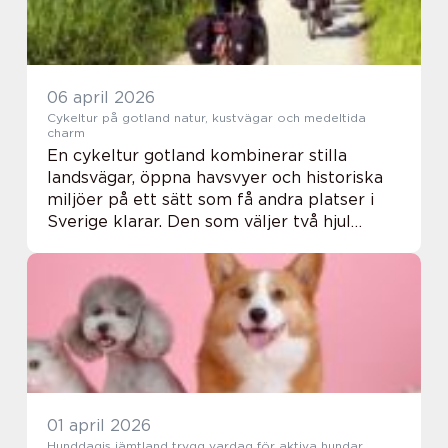
06 april 2026
Cykeltur på gotland natur, kustvägar och medeltida
charm
En cykeltur gotland kombinerar stilla
landsvägar, öppna havsvyer och historiska
miljöer på ett sätt som få andra platser i
Sverige klarar. Den som väljer två hjul
framför bil får en nära kontakt med öns
dofter, ljud och skiftande landskap. Korta
avst...
01 april 2026
Hunddagis jämtland trygg vardag för aktiva hundar