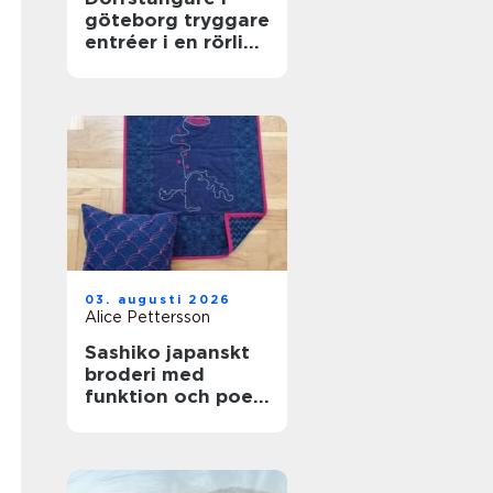
göteborg tryggare
entréer i en rörlig
stad
03. augusti 2026
Alice Pettersson
Sashiko japanskt
broderi med
funktion och poesi
i varje stygn