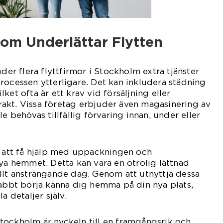
som Underlättar Flytten
uder flera flyttfirmor i Stockholm extra tjänster
rocessen ytterligare. Det kan inkludera städning
ket ofta är ett krav vid försäljning eller
akt. Vissa företag erbjuder även magasinering av
le behövas tillfällig förvaring innan, under eller
t att få hjälp med uppackningen och
nya hemmet. Detta kan vara en otrolig lättnad
llt ansträngande dag. Genom att utnyttja dessa
nabbt börja känna dig hemma på din nya plats,
a detaljer själv.
i Stockholm är nyckeln till en framgångsrik och