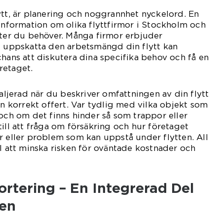
ytt, är planering och noggrannhet nyckelord. En
 information om olika flyttfirmor i Stockholm och
ster du behöver. Många firmor erbjuder
t uppskatta den arbetsmängd din flytt kan
chans att diskutera dina specifika behov och få en
retaget.
taljerad när du beskriver omfattningen av din flytt
en korrekt offert. Var tydlig med vilka objekt som
 och om det finns hinder så som trappor eller
ill att fråga om försäkring och hur företaget
r eller problem som kan uppstå under flytten. All
ll att minska risken för oväntade kostnader och
rtering – En Integrerad Del
sen