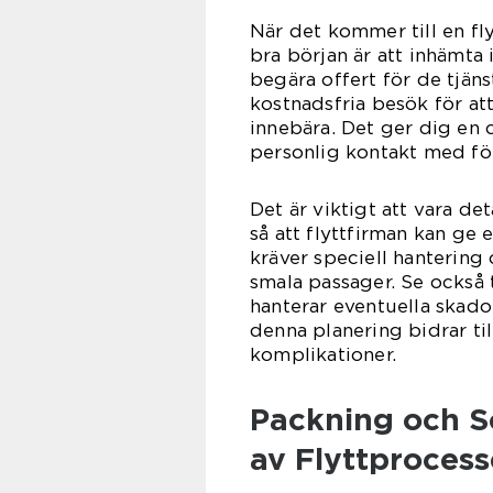
När det kommer till en fl
bra början är att inhämta
begära offert för de tjän
kostnadsfria besök för at
innebära. Det ger dig en 
personlig kontakt med fö
Det är viktigt att vara de
så att flyttfirman kan ge 
kräver speciell hantering
smala passager. Se också t
hanterar eventuella skado
denna planering bidrar ti
komplikationer.
Packning och So
av Flyttproces