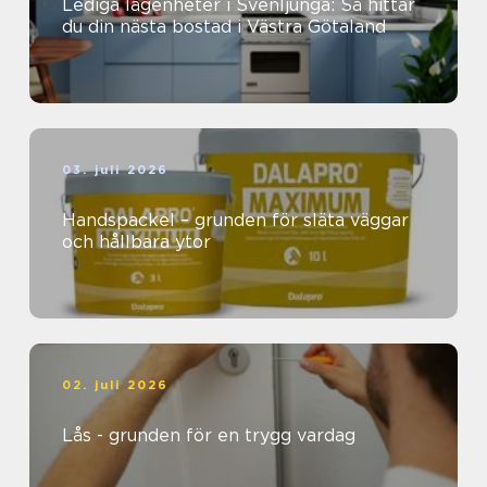
Lediga lägenheter i Svenljunga: Så hittar
du din nästa bostad i Västra Götaland
03. juli 2026
Handspackel – grunden för släta väggar
och hållbara ytor
02. juli 2026
Lås - grunden för en trygg vardag