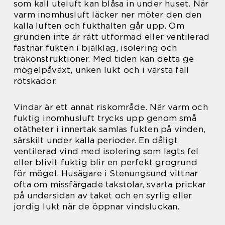
som kall uteluft kan blåsa in under huset. När
varm inomhusluft läcker ner möter den den
kalla luften och fukthalten går upp. Om
grunden inte är rätt utformad eller ventilerad
fastnar fukten i bjälklag, isolering och
träkonstruktioner. Med tiden kan detta ge
mögelpåväxt, unken lukt och i värsta fall
rötskador.
Vindar är ett annat riskområde. När varm och
fuktig inomhusluft trycks upp genom små
otätheter i innertak samlas fukten på vinden,
särskilt under kalla perioder. En dåligt
ventilerad vind med isolering som lagts fel
eller blivit fuktig blir en perfekt grogrund
för mögel. Husägare i Stenungsund vittnar
ofta om missfärgade takstolar, svarta prickar
på undersidan av taket och en syrlig eller
jordig lukt när de öppnar vindsluckan.