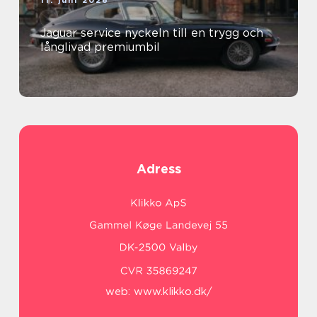
11. juni 2026
Jaguar service nyckeln till en trygg och
långlivad premiumbil
Adress
web:
www.klikko.dk/