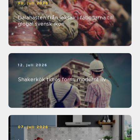
30. juli 2026
Dalahästen från leksak i fäbodarna till
global svensk ikon
12. juli 2026
Shakerkök tidlös form, modernt liv
07. juli 2026