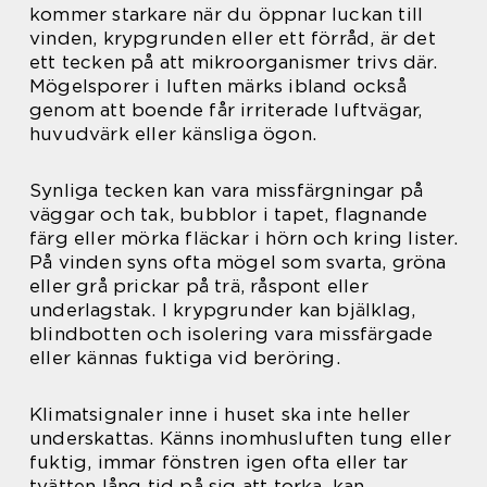
kommer starkare när du öppnar luckan till
vinden, krypgrunden eller ett förråd, är det
ett tecken på att mikroorganismer trivs där.
Mögelsporer i luften märks ibland också
genom att boende får irriterade luftvägar,
huvudvärk eller känsliga ögon.
Synliga tecken kan vara missfärgningar på
väggar och tak, bubblor i tapet, flagnande
färg eller mörka fläckar i hörn och kring lister.
På vinden syns ofta mögel som svarta, gröna
eller grå prickar på trä, råspont eller
underlagstak. I krypgrunder kan bjälklag,
blindbotten och isolering vara missfärgade
eller kännas fuktiga vid beröring.
Klimatsignaler inne i huset ska inte heller
underskattas. Känns inomhusluften tung eller
fuktig, immar fönstren igen ofta eller tar
tvätten lång tid på sig att torka, kan