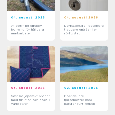
04. augusti 2026
04. augusti 2026
At borrning effektiv
Dörrstängare i göteborg
borrning för hållbara
tryggare entréer i en
markarbeten
rörlig stad
03. augusti 2026
02. augusti 2026
Sashiko japanskt broderi
Boende idre
med funktion och poesi i
fjällsemester med
varje stygn
naturen runt knuten