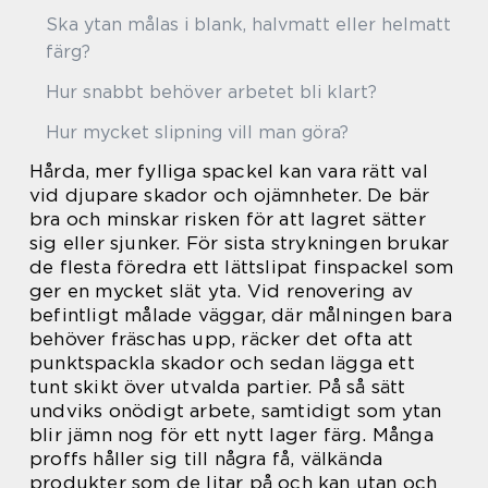
Ska ytan målas i blank, halvmatt eller helmatt
färg?
Hur snabbt behöver arbetet bli klart?
Hur mycket slipning vill man göra?
Hårda, mer fylliga spackel kan vara rätt val
vid djupare skador och ojämnheter. De bär
bra och minskar risken för att lagret sätter
sig eller sjunker. För sista strykningen brukar
de flesta föredra ett lättslipat finspackel som
ger en mycket slät yta. Vid renovering av
befintligt målade väggar, där målningen bara
behöver fräschas upp, räcker det ofta att
punktspackla skador och sedan lägga ett
tunt skikt över utvalda partier. På så sätt
undviks onödigt arbete, samtidigt som ytan
blir jämn nog för ett nytt lager färg. Många
proffs håller sig till några få, välkända
produkter som de litar på och kan utan och