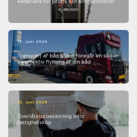
kedjevård för proffs och entreprenörer
15. juni 2026
Transport af båd sådan foregår en sikker
og effektiv flytning af din båd
12. juni 2026
Överlåtelsebesiktning inför
fastighetsköp