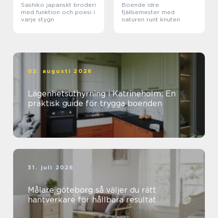
Sashiko japanskt broderi
Boende idre
med funktion och poesi i
fjällsemester med
varje stygn
naturen runt knuten
02. augusti 2026
Lägenhetsuthyrning i Katrineholm: En
praktisk guide för trygga boenden
31. juli 2026
Målare göteborg så väljer du rätt
hantverkare för hållbara resultat