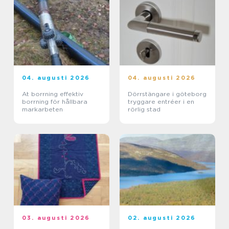
04. augusti 2026
04. augusti 2026
At borrning effektiv
Dörrstängare i göteborg
borrning för hållbara
tryggare entréer i en
markarbeten
rörlig stad
03. augusti 2026
02. augusti 2026