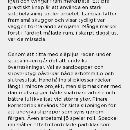
igen och tvingar fram merarbete. Ett bra
praktiskt knep är att använda en stark
sidobelysning under arbetet. Lampan lyfter
fram små skuggor och visar tydligt var
väggen fortfarande är ojämn. Många märker
först i färdigt målade rum, i skarpt dagsljus,
var de missade.
Genom att titta med släpljus redan under
spacklingen går det att undvika
överraskningar. Val av sandpapper och
slipverktyg påverkar både arbetsmiljö och
slutresultat. Handhållna slipklossar räcker
långt i mindre projekt, men slipmaskiner med
dammutsug ger både snabbare arbete och
bättre luftkvalitet vid större ytor. Finare
kornstorlek används för sista slipningen för
att undvika sliprepor som syns genom
färgen. Även arbetsmiljö spelar roll. Spackel
innehåller ofta finfördelade partiklar som