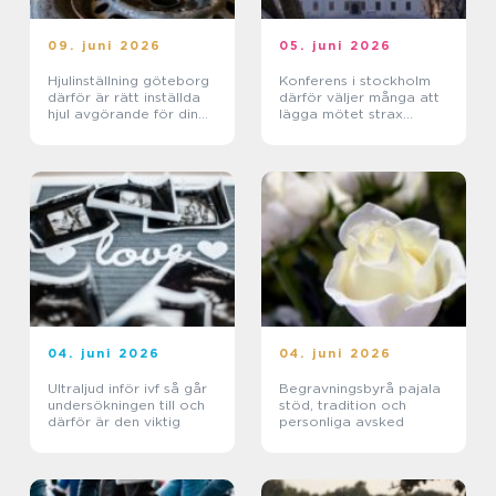
09. juni 2026
05. juni 2026
Hjulinställning göteborg
Konferens i stockholm
därför är rätt inställda
därför väljer många att
hjul avgörande för din
lägga mötet strax
bil
utanför city
04. juni 2026
04. juni 2026
Ultraljud inför ivf så går
Begravningsbyrå pajala
undersökningen till och
stöd, tradition och
därför är den viktig
personliga avsked