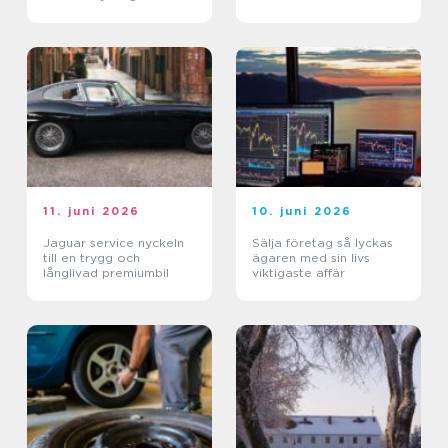
båd
11. juni 2026
10. juni 2026
Jaguar service nyckeln
Sälja företag så lyckas
till en trygg och
ägaren med sin livs
långlivad premiumbil
viktigaste affär