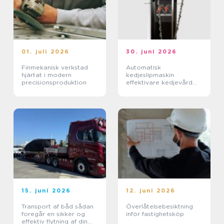
01. juli 2026
30. juni 2026
Finmekanisk verkstad
Automatisk
hjärtat i modern
kedjeslipmaskin
precisionsproduktion
effektivare kedjevård
för proffs och
entreprenörer
15. juni 2026
12. juni 2026
Transport af båd sådan
Överlåtelsebesiktning
foregår en sikker og
inför fastighetsköp
effektiv flytning af din