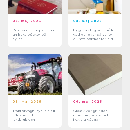
08. maj 2026
08. maj 2026
Bokhandel i uppsala mer
Byggföretag som håller
än bara böcker på
vad de lovar så väljer
hyllan
du rätt partner för ditt
projekt
06. maj 2026
06. maj 2026
Traktorvagn: nyckeln till
Gipsskivor grunden i
effektivt arbete i
moderna, säkra och
lantbruk och
flexibla väggar
entreprenad