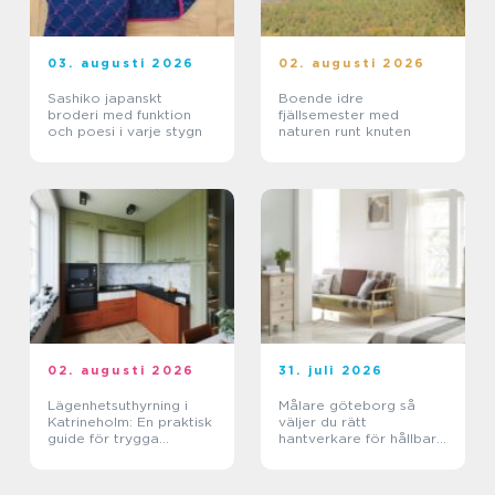
03. augusti 2026
02. augusti 2026
Sashiko japanskt
Boende idre
broderi med funktion
fjällsemester med
och poesi i varje stygn
naturen runt knuten
02. augusti 2026
31. juli 2026
Lägenhetsuthyrning i
Målare göteborg så
Katrineholm: En praktisk
väljer du rätt
guide för trygga
hantverkare för hållbara
boenden
resultat