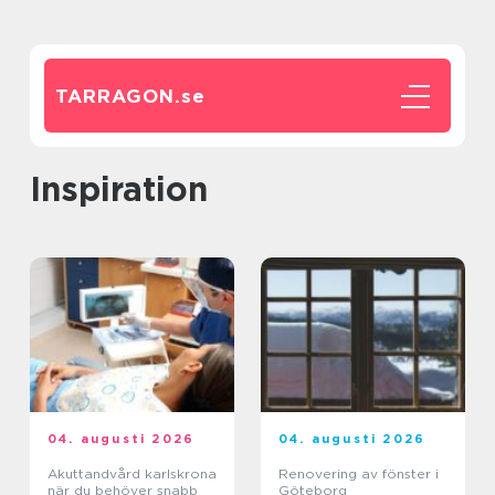
TARRAGON.
se
inspiration
04. augusti 2026
04. augusti 2026
Akuttandvård karlskrona
Renovering av fönster i
när du behöver snabb
Göteborg