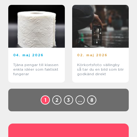
04. maj 2026
02. maj 2026
Tjäna pengar till klassen
Körkortsfoto vällingby
enkla idéer som faktiskt
så tar du en bild som blir
fungerar
godkänd direkt
1
2
3
…
8