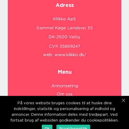
Adress
web:
www.klikko.dk/
Menu
Annonsering
Om oss
Cookies
På vores website bruges cookies til at huske dine
indstillinger, statistik og personalisering af indhold og
Kontakta oss
annoncer. Denne information deles med tredjepart. Ved
Sitemap
fortsat brug af websiden godkender du cookiepolitikken.
Ok
Privatlivspolitik