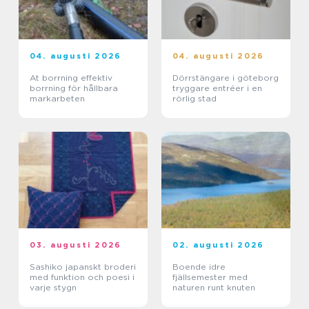
04. augusti 2026
04. augusti 2026
At borrning effektiv
Dörrstängare i göteborg
borrning för hållbara
tryggare entréer i en
markarbeten
rörlig stad
03. augusti 2026
02. augusti 2026
Sashiko japanskt broderi
Boende idre
med funktion och poesi i
fjällsemester med
varje stygn
naturen runt knuten