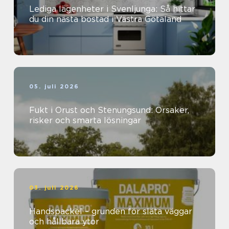
Lediga lägenheter i Svenljunga: Så hittar
du din nästa bostad i Västra Götaland
05. juli 2026
Fukt i Orust och Stenungsund: Orsaker,
risker och smarta lösningar
03. juli 2026
Handspackel – grunden för släta väggar
och hållbara ytor