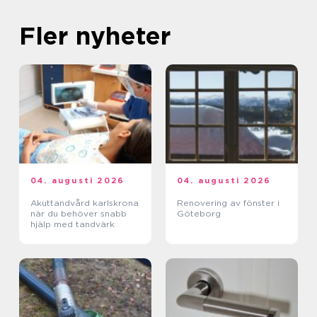
Fler nyheter
04. augusti 2026
04. augusti 2026
Akuttandvård karlskrona
Renovering av fönster i
när du behöver snabb
Göteborg
hjälp med tandvärk