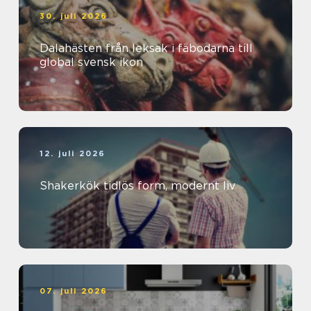
30. juli 2026
Dalahästen från leksak i fäbodarna till
global svensk ikon
12. juli 2026
Shakerkök tidlös form, modernt liv
07. juli 2026