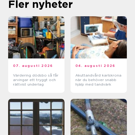
Fler nyheter
07. augusti 2026
04. augusti 2026
Värdering dödsbo så får
Akuttandvård karlskrona
arvingar ett tryggt och
när du behöver snabb
rättvist underlag
hjälp med tandvärk