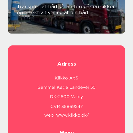
Transport af båd sådan foregår en sikker
og effektiv flytning af din båd
Adress
web:
www.klikko.dk/
Menu