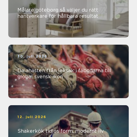
Målare göteborg så väljer du rätt
hantverkare för hållbara resultat
30. juli 2026
Dalahästen från leksak i fäbodarna till
global svensk ikon
12. juli 2026
Shakerkök tidlös form, modernt liv