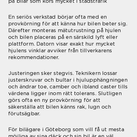
på bilar som körs mycket i stadstrafik
En seriös verkstad börjar ofta med en
provkörning för att känna hur bilen beter sig.
Därefter monteras mätutrustning på hjulen
och bilen placeras på en särskild lyft eller
plattform. Datorn visar exakt hur mycket
hjulens vinklar avviker från tillverkarens
rekommendationer.
Justeringen sker stegvis. Teknikern lossar
justerskruvar och bultar i hjulupphängningen
och ändrar toe, camber och ibland caster tills
värdena ligger inom rätt tolerans. Slutligen
görs ofta en ny provkörning för att
säkerställa att bilen känns rak, lugn och
förutsägbar.
För bilägare i Göteborg som vill få ut mesta
möjliga av sina däck och sin bil är en väl