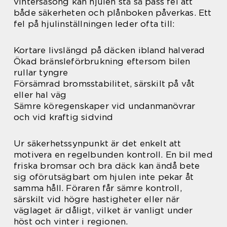
vintersäsong kan hjulen stå så pass fel att
både säkerheten och plånboken påverkas. Ett
fel på hjulinställningen leder ofta till:
Kortare livslängd på däcken ibland halverad
Ökad bränsleförbrukning eftersom bilen
rullar tyngre
Försämrad bromsstabilitet, särskilt på våt
eller hal väg
Sämre köregenskaper vid undanmanövrar
och vid kraftig sidvind
Ur säkerhetssynpunkt är det enkelt att
motivera en regelbunden kontroll. En bil med
friska bromsar och bra däck kan ändå bete
sig oförutsägbart om hjulen inte pekar åt
samma håll. Föraren får sämre kontroll,
särskilt vid högre hastigheter eller när
väglaget är dåligt, vilket är vanligt under
höst och vinter i regionen.