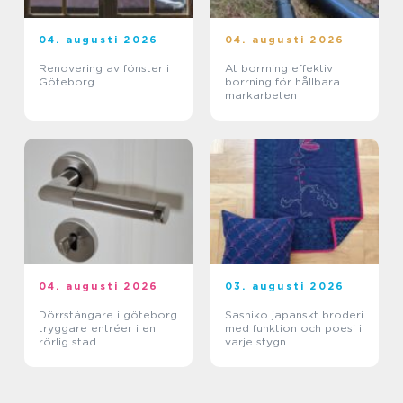
04. augusti 2026
04. augusti 2026
Renovering av fönster i
At borrning effektiv
Göteborg
borrning för hållbara
markarbeten
04. augusti 2026
03. augusti 2026
Dörrstängare i göteborg
Sashiko japanskt broderi
tryggare entréer i en
med funktion och poesi i
rörlig stad
varje stygn