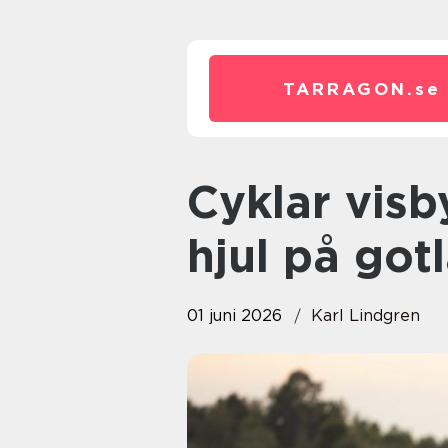
TARRAGON.
se
Cyklar visby en guide till två
hjul på got
01 juni 2026
Karl Lindgren