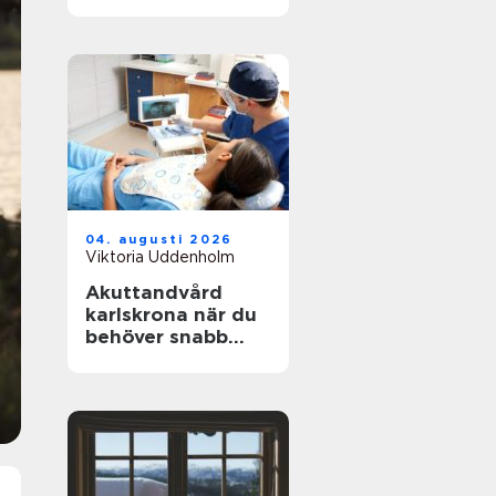
underlag
04. augusti 2026
Viktoria Uddenholm
Akuttandvård
karlskrona när du
behöver snabb
hjälp med
tandvärk