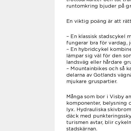
runtomkring bjuder på gr
En viktig poäng är att rät
– En klassisk stadscykel 
fungerar bra för vardag,
– En hybridcykel kombine
lämpar sig väl för den som
landsväg eller hårdare gr
– Mountainbikes och så ka
delarna av Gotlands vägnä
mjukare gruspartier.
Många som bor i Visby anv
komponenter, belysning o
lyx. Hydrauliska skivbrom
däck med punkteringssky
turismen avtar, blir cykel
stadskärnan.