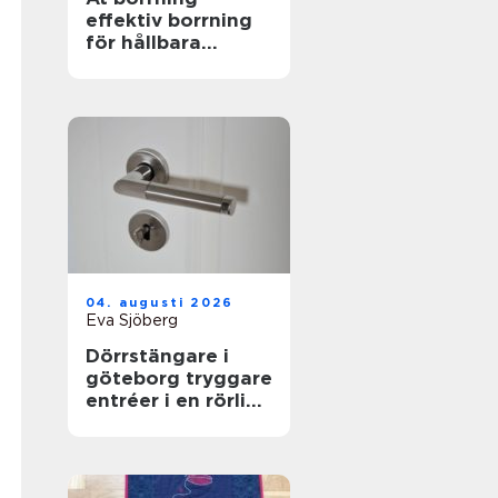
effektiv borrning
för hållbara
markarbeten
04. augusti 2026
Eva Sjöberg
Dörrstängare i
göteborg tryggare
entréer i en rörlig
stad