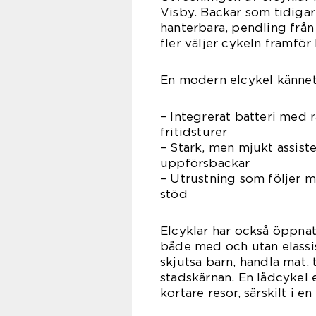
Visby. Backar som tidigare
hanterbara, pendling frå
fler väljer cykeln framför
En modern elcykel kännet
– Integrerat batteri med
fritidsturer
– Stark, men mjukt assis
uppförsbackar
– Utrustning som följer m
stöd
Elcyklar har också öppnat 
både med och utan elassist
skjutsa barn, handla mat, 
stadskärnan. En lådcykel 
kortare resor, särskilt i 