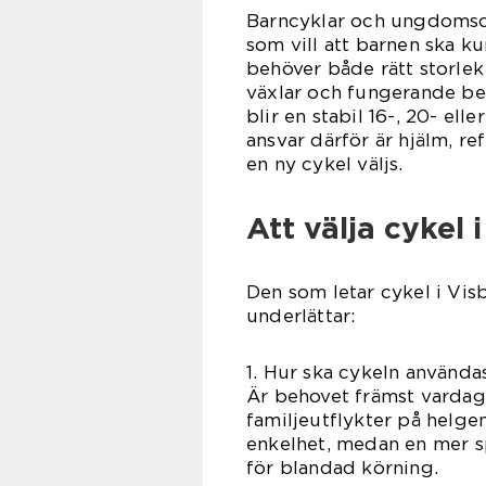
Barncyklar och ungdomscy
som vill att barnen ska ku
behöver både rätt storlek
växlar och fungerande bel
blir en stabil 16-, 20- ell
ansvar därför är hjälm, r
en ny cykel väljs.
Att välja cykel 
Den som letar cykel i Vis
underlättar:
1. Hur ska cykeln använda
Är behovet främst vardags
familjeutflykter på helge
enkelhet, medan en mer s
för blandad körning.