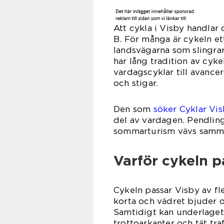
Att cykla i Visby handlar 
B. För många är cykeln et
landsvägarna som slingra
har lång tradition av cyk
vardagscyklar till avance
och stigar.
Den som
söker Cyklar Vi
del av vardagen. Pendling
sommarturism vävs samman 
Varför cykeln p
Cykeln passar Visby av fle
korta och vädret bjuder o
Samtidigt kan underlaget 
trottoarkanter och tät t