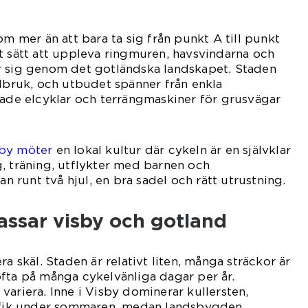
om mer än att bara ta sig från punkt A till punkt
t sätt att uppleva ringmuren, havsvindarna och
r sig genom det gotländska landskapet. Staden
elbruk, och utbudet spänner från enkla
rade elcyklar och terrängmaskiner för grusvägar
sby möter
en lokal kultur där cykeln är en självklar
, träning, utflykter med barnen och
runt två hjul, en bra sadel och rätt utrustning.
assar visby och gotland
ra skäl. Staden är relativt liten, många sträckor är
fta på många cykelvänliga dagar per år.
variera. Inne i Visby dominerar kullersten,
rafik under sommaren, medan landsbygden