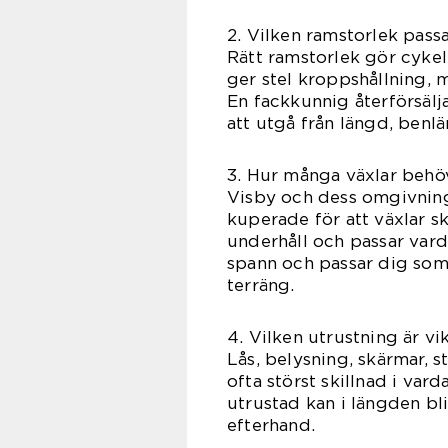
2. Vilken ramstorlek pass
Rätt ramstorlek gör cyke
ger stel kroppshållning, 
En fackkunnig återförsälja
att utgå från längd, ben
3. Hur många växlar behö
Visby och dess omgivninga
kuperade för att växlar ska
underhåll och passar vard
spann och passar dig som v
terräng.
4. Vilken utrustning är vik
Lås, belysning, skärmar, 
ofta störst skillnad i va
utrustad kan i längden bli
efterhand.