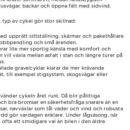
usvägar, backar och öppna fält med sidvind.
t typ av cykel gör stor skillnad:
med upprätt sittställning, skärmar och pakethållare
 jobbpendling och små ärenden.
rar lite mer sportig känsla med komfort och
 vill växla mellan asfalt i stan och längre turer på
us.
llade gravelcyklar klarar de mer krävande
t, till exempel stigsystem, skogsvägar eller
änder cykeln året runt. Då blir pålitliga
ch bra bromsar en säkerhetsfråga snarare än en
sar, navväxlar som tål väder och vind och robusta
dd gör vardagen enklare. Under lågsäsong, när
n ofta ett smidigare val än bilen i den äldre