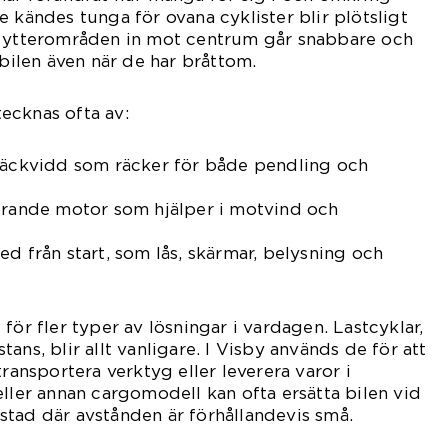
 kändes tunga för ovana cyklister blir plötsligt
n ytterområden in mot centrum går snabbare och
 bilen även när de har bråttom.
ecknas ofta av:
 räckvidd som räcker för både pendling och
terande motor som hjälper i motvind och
ed från start, som lås, skärmar, belysning och
för fler typer av lösningar i vardagen. Lastcyklar,
ans, blir allt vanligare. I Visby används de för att
transportera verktyg eller leverera varor i
eller annan cargomodell kan ofta ersätta bilen vid
en stad där avstånden är förhållandevis små.