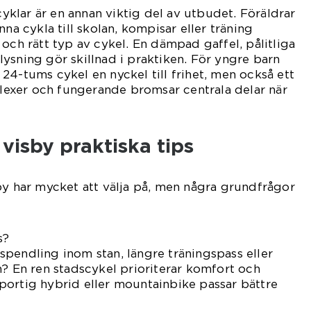
klar är en annan viktig del av utbudet. Föräldrar
nna cykla till skolan, kompisar eller träning
 och rätt typ av cykel. En dämpad gaffel, pålitliga
ysning gör skillnad i praktiken. För yngre barn
er 24-tums cykel en nyckel till frihet, men också ett
eflexer och fungerande bromsar centrala delar när
i visby praktiska tips
by har mycket att välja på, men några grundfrågor
s?
pendling inom stan, längre träningspass eller
n? En ren stadscykel prioriterar komfort och
portig hybrid eller mountainbike passar bättre