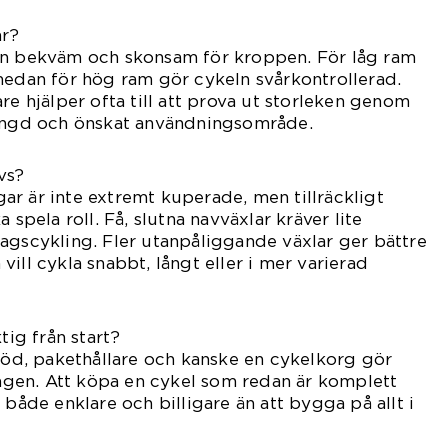
ar?
ln bekväm och skonsam för kroppen. För låg ram
medan för hög ram gör cykeln svårkontrollerad.
re hjälper ofta till att prova ut storleken genom
längd och önskat användningsområde.
vs?
r är inte extremt kuperade, men tillräckligt
 spela roll. Få, slutna navväxlar kräver lite
agscykling. Fler utanpåliggande växlar ger bättre
ill cykla snabbt, långt eller i mer varierad
tig från start?
stöd, pakethållare och kanske en cykelkorg gör
rdagen. Att köpa en cykel som redan är komplett
 både enklare och billigare än att bygga på allt i