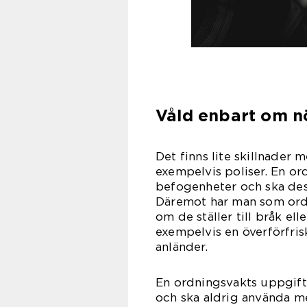
Våld enbart om n
Det finns lite skillnader
exempelvis poliser. En or
befogenheter och ska des
Däremot har man som ordni
om de ställer till bråk el
exempelvis en överförfris
anl
En ordningsvakts uppgift ä
och ska aldrig använda m