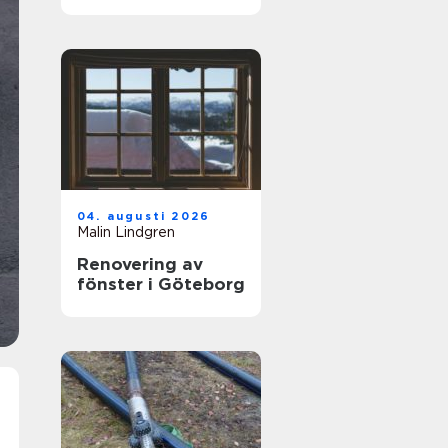
hjälp med
tandvärk
04. augusti 2026
Malin Lindgren
Renovering av
fönster i Göteborg