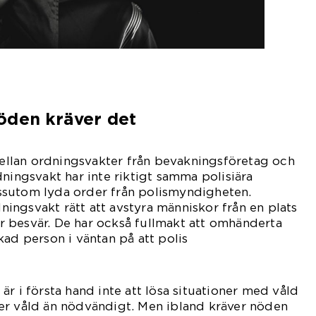
öden kräver det
 mellan ordningsvakter från bevakningsföretag och
dningsvakt har inte riktigt samma polisiära
sutom lyda order från polismyndigheten.
ngsvakt rätt att avstyra människor från en plats
ler besvär. De har också fullmakt att omhänderta
kad person i väntan på att polis
änder.
r i första hand inte att lösa situationer med våld
er våld än nödvändigt. Men ibland kräver nöden