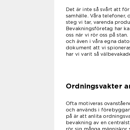
Det är inte så svårt att fö
samhälle. Våra telefoner,
steg vi tar, varenda prod
Bevakningsföretag har ka
oss när vi rör oss på stan
och även i våra egna dat
dokument att vi spionera
har vi varit så välbevaka
Ordningsvakter an
Ofta motiveras ovanståen
och används i förebyggand
på är att anlita ordningsv
bevakning av en centralsta
rör sig många människor s