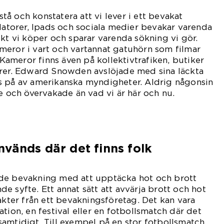
rstå och konstatera att vi lever i ett bevakat
 datorer, Ipads och sociala medier bevakar varenda
ukt vi köper och sparar varenda sökning vi gör.
meror i vart och vartannat gatuhörn som filmar
. Kameror finns även på kollektivtrafiken, butiker
orer. Edward Snowden avslöjade med sina läckta
s på av amerikanska myndigheter. Aldrig någonsin
de och övervakade än vad vi är här och nu.
vänds där det finns folk
de bevakning med att upptäcka hot och brott
e syfte. Ett annat sätt att avvärja brott och hot
akter från ett bevakningsföretag. Det kan vara
tion, en festival eller en fotbollsmatch där det
amtidigt. Till exempel på en stor fotbollsmatch