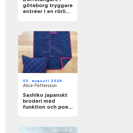
göteborg tryggare
entréer i en rörlig
stad
03. augusti 2026
Alice Pettersson
Sashiko japanskt
broderi med
funktion och poesi
i varje stygn