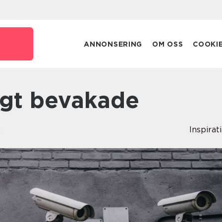
ANNONSERING
OM OSS
COOKI
digt bevakade
n
Inspirat