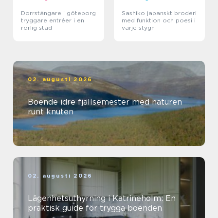
Dörrstängare i göteborg
Sashiko japanskt broderi
tryggare entréer i en
med funktion och poesi i
rörlig stad
varje stygn
02. augusti 2026
Boende idre fjällsemester med naturen
runt knuten
02. augusti 2026
Lägenhetsuthyrning i Katrineholm: En
praktisk guide för trygga boenden