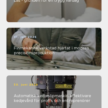
Lås - grunden för en trygg vardag
01. juli 2026
Finmekanisk verkstad hjärtat i modern
precisionsproduktion
30. juni 2026
Automatisk kedjeslipmaskin effektivare
kedjevård för proffs och entreprenörer