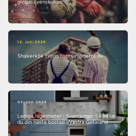
global svensk ikon
12. juli 2026
Shakerkök tidlös form, modernt liv
07. juli 2026
Lediga lägenheter i Svenljunga: Så hittar
du din nästa bostad i Västra Götaland