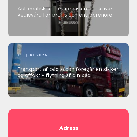
Automatisk kedjeslipmaskin effektivare
kedjevård för proffs och entreprenörer
15. juni 2026
Transport af båd sådan foregår en sikker
og effektiv flytning af din båd
Adress