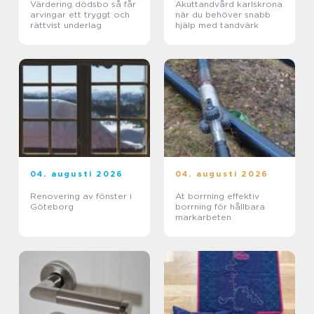
Värdering dödsbo så får
Akuttandvård karlskrona
arvingar ett tryggt och
när du behöver snabb
rättvist underlag
hjälp med tandvärk
04. augusti 2026
04. augusti 2026
Renovering av fönster i
At borrning effektiv
Göteborg
borrning för hållbara
markarbeten