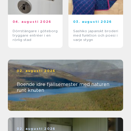
04. augusti 2026
03. augusti 2026
Dörrstängare i göteborg
Sashiko japanskt broderi
tryggare entréer i en
med funktion och poesi i
rörlig stad
varje stygn
02. augusti 2026
Boende idre fjällsemester med naturen
runt knuten
02. augusti 2026