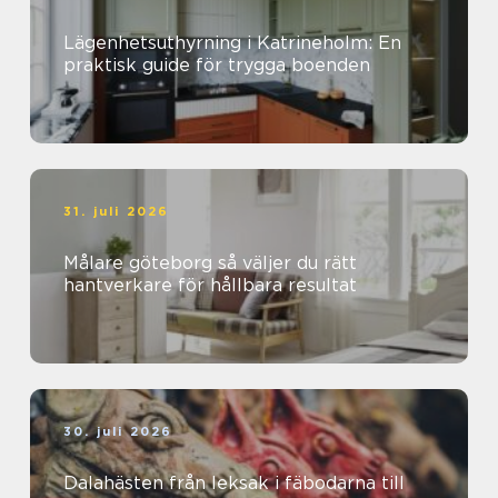
Lägenhetsuthyrning i Katrineholm: En
praktisk guide för trygga boenden
31. juli 2026
Målare göteborg så väljer du rätt
hantverkare för hållbara resultat
30. juli 2026
Dalahästen från leksak i fäbodarna till