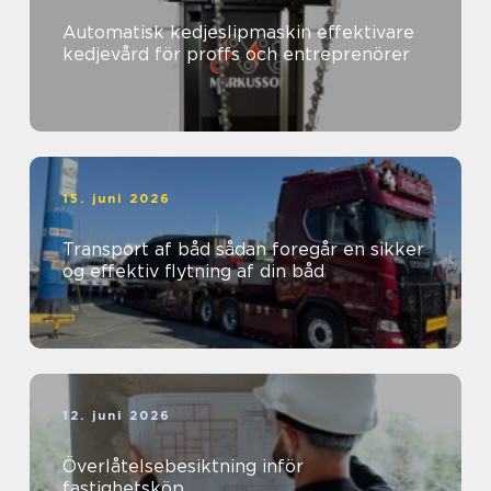
Automatisk kedjeslipmaskin effektivare
kedjevård för proffs och entreprenörer
15. juni 2026
Transport af båd sådan foregår en sikker
og effektiv flytning af din båd
12. juni 2026
Överlåtelsebesiktning inför
fastighetsköp