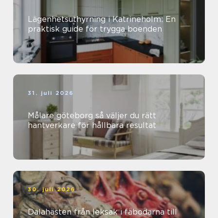
Lägenhetsuthyrning i Katrineholm: En
praktisk guide för trygga boenden
31. juli 2026
Målare göteborg så väljer du rätt
hantverkare för hållbara resultat
30. juli 2026
Dalahästen från leksak i fäbodarna till