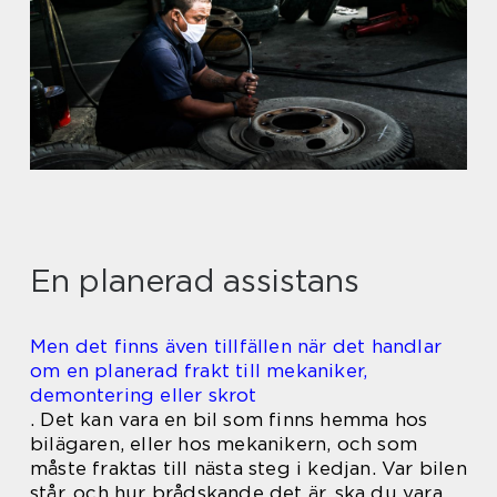
En planerad assistans
Men det finns även tillfällen när det handlar
om en planerad frakt till mekaniker,
demontering eller skrot
.
Det kan vara en bil som finns hemma hos
bilägaren, eller hos mekanikern, och som
måste fraktas till nästa steg i kedjan. Var bilen
står, och hur brådskande det är, ska du vara