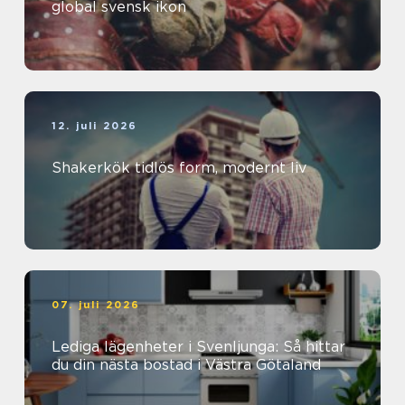
global svensk ikon
12. juli 2026
Shakerkök tidlös form, modernt liv
07. juli 2026
Lediga lägenheter i Svenljunga: Så hittar
du din nästa bostad i Västra Götaland