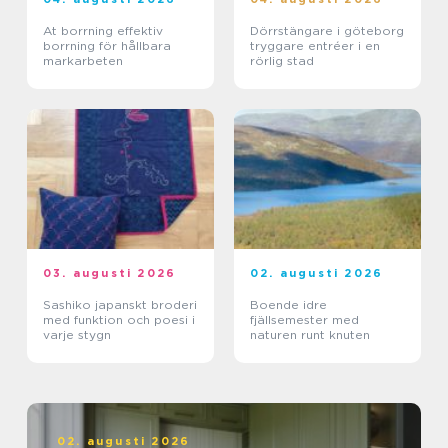
At borrning effektiv
Dörrstängare i göteborg
borrning för hållbara
tryggare entréer i en
markarbeten
rörlig stad
03. augusti 2026
02. augusti 2026
Sashiko japanskt broderi
Boende idre
med funktion och poesi i
fjällsemester med
varje stygn
naturen runt knuten
02. augusti 2026