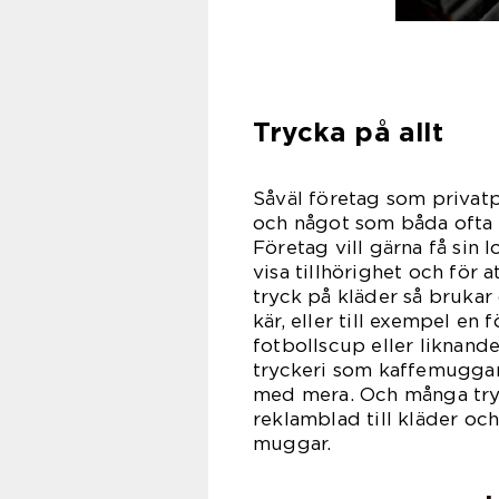
Trycka på allt
Såväl företag som privatp
och något som båda ofta ön
Företag vill gärna få sin
visa tillhörighet och för 
tryck på kläder så brukar
kär, eller till exempel en
fotbollscup eller liknand
tryckeri som kaffemuggar,
med mera. Och många tryc
reklamblad till kläder oc
mug