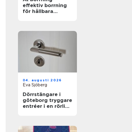
effektiv borrning
för hållbara
markarbeten
04. augusti 2026
Eva Sjöberg
Dörrstängare i
göteborg tryggare
entréer i en rörlig
stad