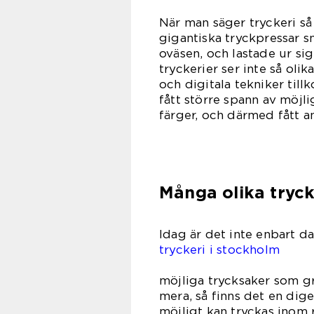
När man säger tryckeri så
gigantiska tryckpressar s
oväsen, och lastade ur si
tryckerier ser inte så oli
och digitala tekniker till
fått större spann av möjl
färger, och därmed fått a
Många olika tryc
Idag är det inte enbart d
tryckeri i stockholm
producer
möjliga trycksaker som g
mera, så finns det en dig
möjligt kan tryckas inom 