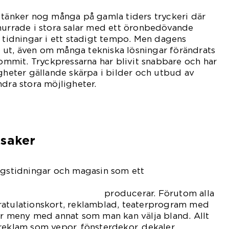
 tänker nog många på gamla tiders tryckeri där
nurrade i stora salar med ett öronbedövande
g tidningar i ett stadigt tempo. Men dagens
ka ut, även om många tekniska lösningar förändrats
kommit. Tryckpressarna har blivit snabbare och har
igheter gällande skärpa i bilder och utbud av
ndra stora möjligheter.
ksaker
agstidningar och magasin som ett
ar. Förutom alla
ratulationskort, reklamblad, teaterprogram med
er meny med annat som man kan välja bland. Allt
reklam som vepor, fönsterdekor, dekaler,