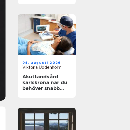
underlag
04. augusti 2026
Viktoria Uddenholm
Akuttandvård
karlskrona när du
behöver snabb
hjälp med
tandvärk