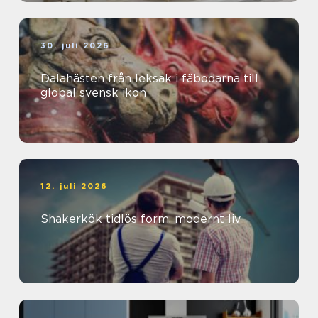
30. juli 2026
Dalahästen från leksak i fäbodarna till
global svensk ikon
12. juli 2026
Shakerkök tidlös form, modernt liv