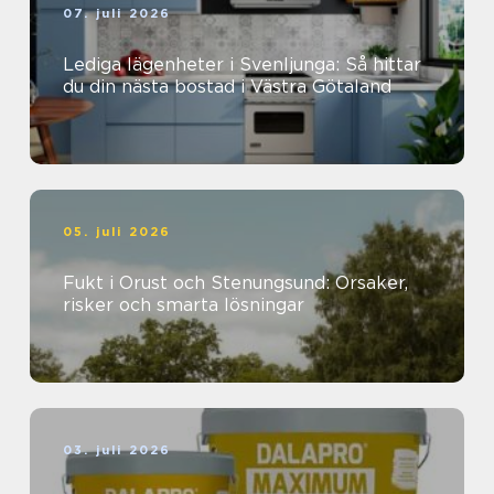
07. juli 2026
Lediga lägenheter i Svenljunga: Så hittar
du din nästa bostad i Västra Götaland
05. juli 2026
Fukt i Orust och Stenungsund: Orsaker,
risker och smarta lösningar
03. juli 2026