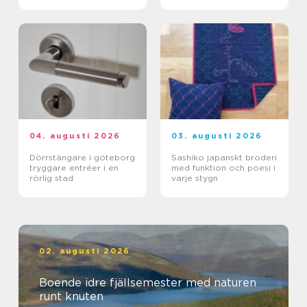
04. augusti 2026
03. augusti 2026
Dörrstängare i göteborg
Sashiko japanskt broderi
tryggare entréer i en
med funktion och poesi i
rörlig stad
varje stygn
02. augusti 2026
Boende idre fjällsemester med naturen
runt knuten