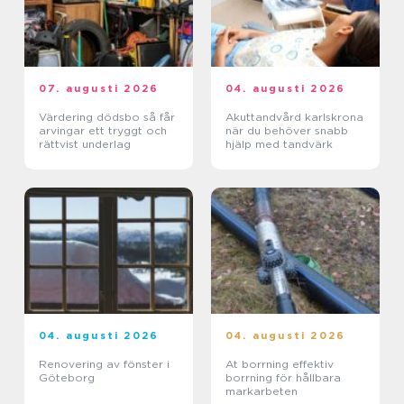
07. augusti 2026
04. augusti 2026
Värdering dödsbo så får
Akuttandvård karlskrona
arvingar ett tryggt och
när du behöver snabb
rättvist underlag
hjälp med tandvärk
04. augusti 2026
04. augusti 2026
Renovering av fönster i
At borrning effektiv
Göteborg
borrning för hållbara
markarbeten