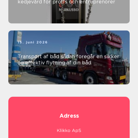
kedjevård för proffs och entreprenörer
15. juni 2026
Transport af båd sådan foregår en sikker
og effektiv flytning af din båd
Adress