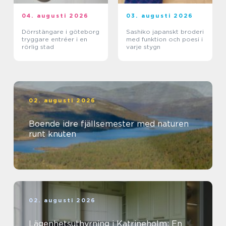
04. augusti 2026
03. augusti 2026
Dörrstängare i göteborg
Sashiko japanskt broderi
tryggare entréer i en
med funktion och poesi i
rörlig stad
varje stygn
02. augusti 2026
Boende idre fjällsemester med naturen
runt knuten
02. augusti 2026
Lägenhetsuthyrning i Katrineholm: En