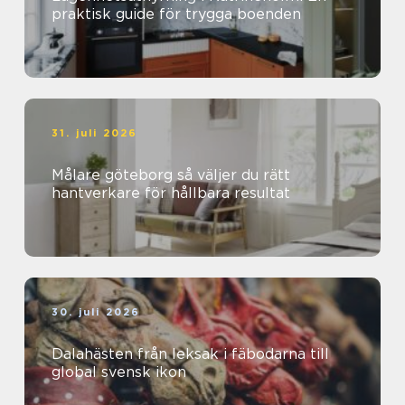
praktisk guide för trygga boenden
31. juli 2026
Målare göteborg så väljer du rätt
hantverkare för hållbara resultat
30. juli 2026
Dalahästen från leksak i fäbodarna till
global svensk ikon