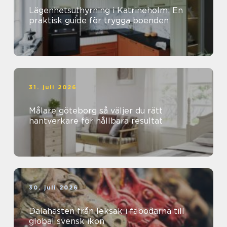
Lägenhetsuthyrning i Katrineholm: En
praktisk guide för trygga boenden
31. juli 2026
Målare göteborg så väljer du rätt
hantverkare för hållbara resultat
30. juli 2026
Dalahästen från leksak i fäbodarna till
global svensk ikon