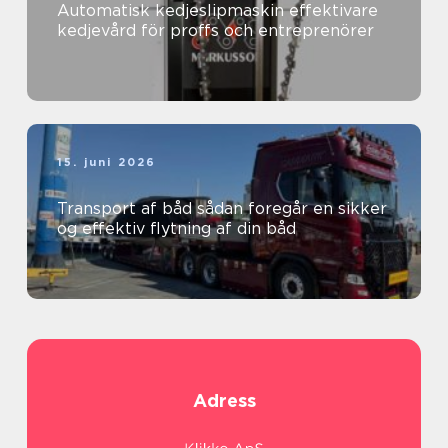
Automatisk kedjeslipmaskin effektivare
kedjevård för proffs och entreprenörer
15. juni 2026
Transport af båd sådan foregår en sikker
og effektiv flytning af din båd
Adress