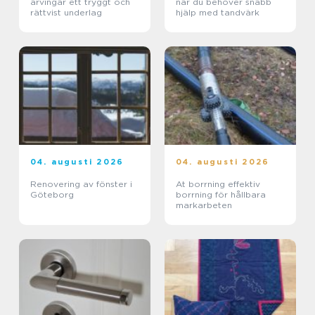
arvingar ett tryggt och
när du behöver snabb
rättvist underlag
hjälp med tandvärk
04. augusti 2026
04. augusti 2026
Renovering av fönster i
At borrning effektiv
Göteborg
borrning för hållbara
markarbeten