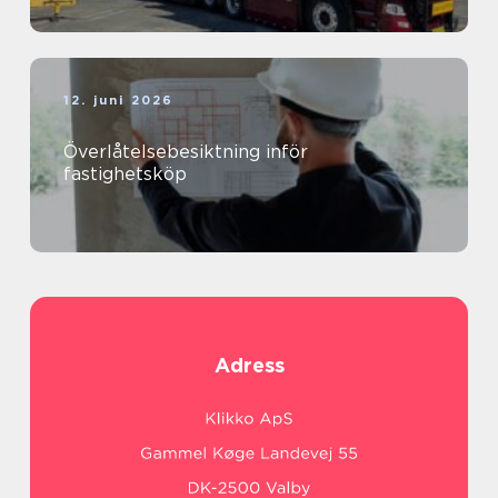
12. juni 2026
Överlåtelsebesiktning inför
fastighetsköp
Adress