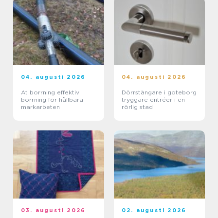
04. augusti 2026
04. augusti 2026
At borrning effektiv
Dörrstängare i göteborg
borrning för hållbara
tryggare entréer i en
markarbeten
rörlig stad
03. augusti 2026
02. augusti 2026