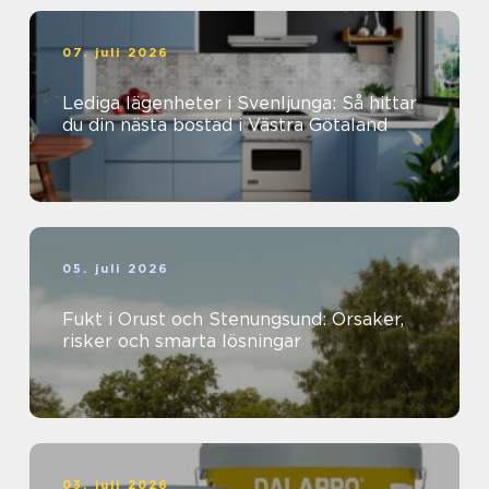
07. juli 2026
Lediga lägenheter i Svenljunga: Så hittar
du din nästa bostad i Västra Götaland
05. juli 2026
Fukt i Orust och Stenungsund: Orsaker,
risker och smarta lösningar
03. juli 2026