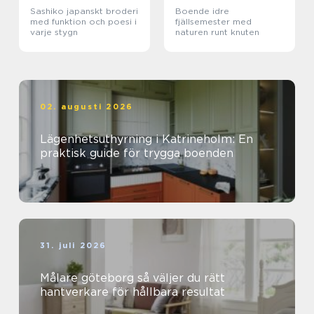
Sashiko japanskt broderi
Boende idre
med funktion och poesi i
fjällsemester med
varje stygn
naturen runt knuten
02. augusti 2026
Lägenhetsuthyrning i Katrineholm: En
praktisk guide för trygga boenden
31. juli 2026
Målare göteborg så väljer du rätt
hantverkare för hållbara resultat