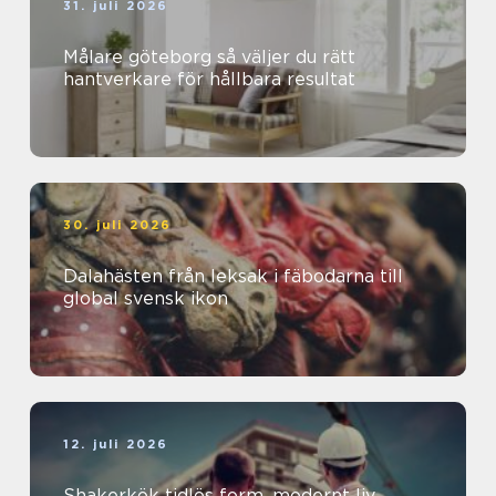
31. juli 2026
Målare göteborg så väljer du rätt
hantverkare för hållbara resultat
30. juli 2026
Dalahästen från leksak i fäbodarna till
global svensk ikon
12. juli 2026
Shakerkök tidlös form, modernt liv