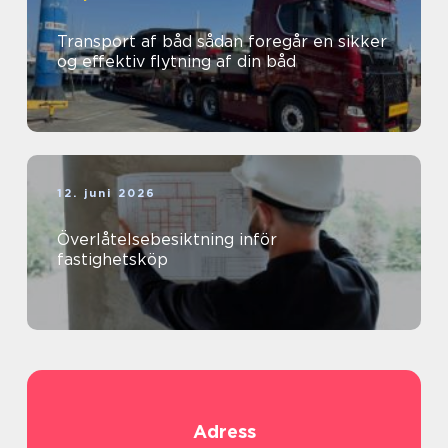
Transport af båd sådan foregår en sikker
og effektiv flytning af din båd
12. juni 2026
Överlåtelsebesiktning inför
fastighetsköp
Adress