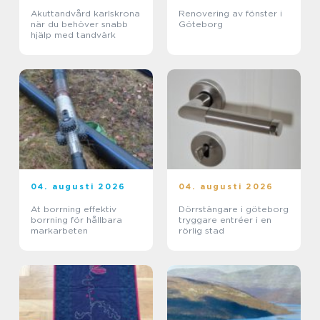
Akuttandvård karlskrona
Renovering av fönster i
när du behöver snabb
Göteborg
hjälp med tandvärk
04. augusti 2026
04. augusti 2026
At borrning effektiv
Dörrstängare i göteborg
borrning för hållbara
tryggare entréer i en
markarbeten
rörlig stad