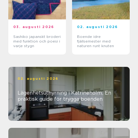
03. augusti 2026
02. augusti 2026
Sashiko japanskt broderi
Boende idre
med funktion och poesi i
fjällsemester med
varje stygn
naturen runt knuten
02. augusti 2026
Lägenhetsuthyrning i Katrineholm: En
praktisk guide för trygga boenden