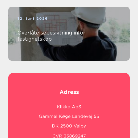
12. juni 2026
Överlåtelsebesiktning inför
fastighetsköp
Adress