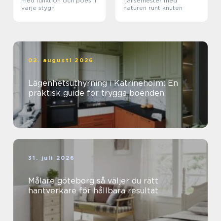
med funktion och poesi i
fjällsemester med
varje stygn
naturen runt knuten
02. augusti 2026
Lägenhetsuthyrning i Katrineholm: En
praktisk guide för trygga boenden
31. juli 2026
Målare göteborg så väljer du rätt
hantverkare för hållbara resultat