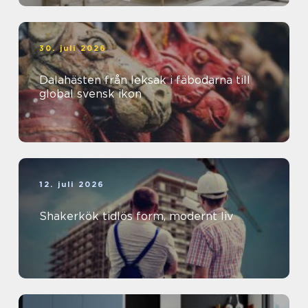
30. juli 2026
Dalahästen från leksak i fäbodarna till
global svensk ikon
12. juli 2026
Shakerkök tidlös form, modernt liv