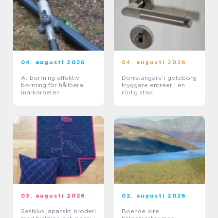
04. augusti 2026
04. augusti 2026
At borrning effektiv
Dörrstängare i göteborg
borrning för hållbara
tryggare entréer i en
markarbeten
rörlig stad
03. augusti 2026
02. augusti 2026
Sashiko japanskt broderi
Boende idre