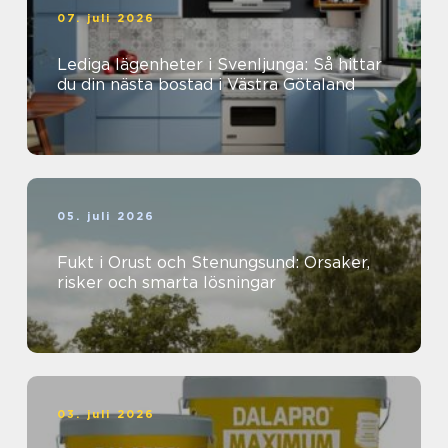
07. juli 2026
Lediga lägenheter i Svenljunga: Så hittar
du din nästa bostad i Västra Götaland
05. juli 2026
Fukt i Orust och Stenungsund: Orsaker,
risker och smarta lösningar
03. juli 2026