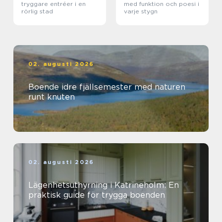
tryggare entréer i en
med funktion och poesi i
rörlig stad
varje stygn
02. augusti 2026
Boende idre fjällsemester med naturen
runt knuten
02. augusti 2026
Lägenhetsuthyrning i Katrineholm: En
praktisk guide för trygga boenden