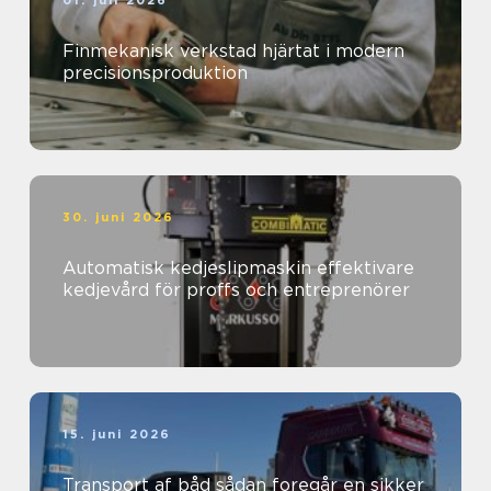
01. juli 2026
Finmekanisk verkstad hjärtat i modern
precisionsproduktion
30. juni 2026
Automatisk kedjeslipmaskin effektivare
kedjevård för proffs och entreprenörer
15. juni 2026
Transport af båd sådan foregår en sikker