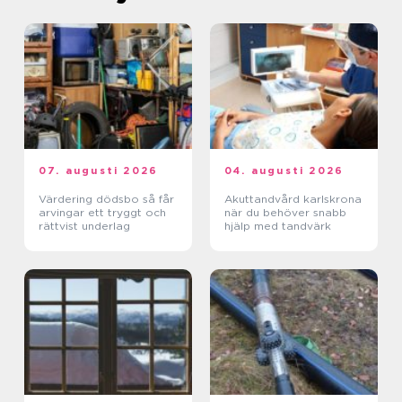
07. augusti 2026
04. augusti 2026
Värdering dödsbo så får
Akuttandvård karlskrona
arvingar ett tryggt och
när du behöver snabb
rättvist underlag
hjälp med tandvärk