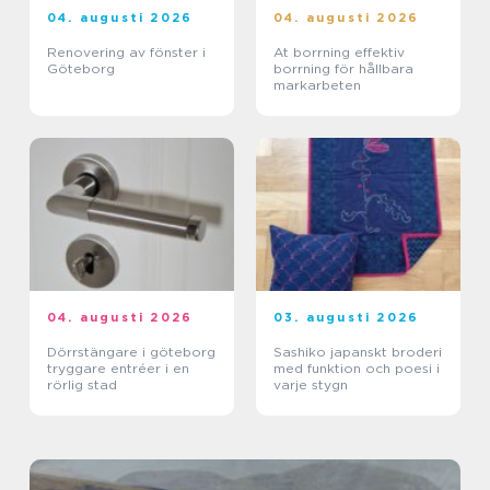
04. augusti 2026
04. augusti 2026
Renovering av fönster i
At borrning effektiv
Göteborg
borrning för hållbara
markarbeten
04. augusti 2026
03. augusti 2026
Dörrstängare i göteborg
Sashiko japanskt broderi
tryggare entréer i en
med funktion och poesi i
rörlig stad
varje stygn