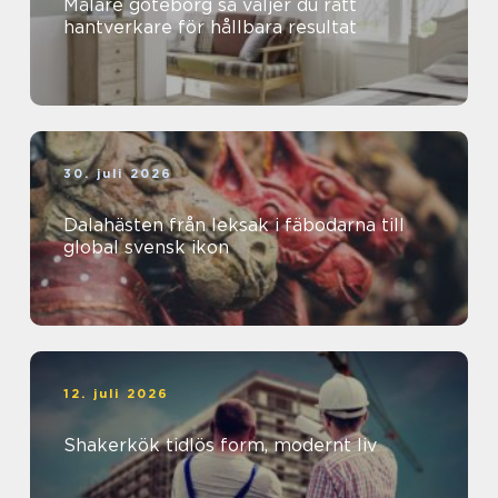
Målare göteborg så väljer du rätt
hantverkare för hållbara resultat
30. juli 2026
Dalahästen från leksak i fäbodarna till
global svensk ikon
12. juli 2026
Shakerkök tidlös form, modernt liv