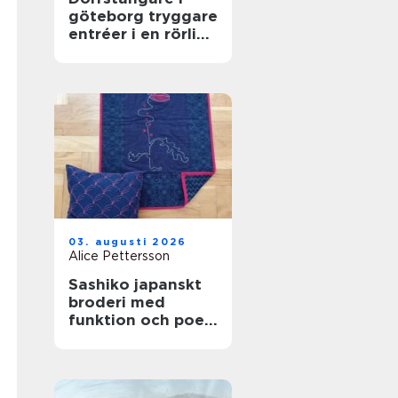
göteborg tryggare
entréer i en rörlig
stad
03. augusti 2026
Alice Pettersson
Sashiko japanskt
broderi med
funktion och poesi
i varje stygn