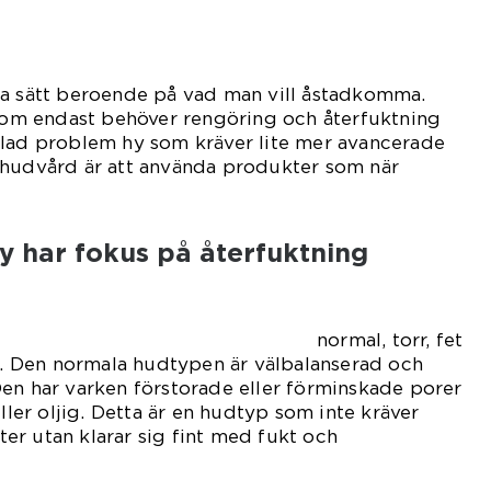
ka sätt beroende på vad man vill åstadkomma.
 som endast behöver rengöring och återfuktning
llad problem hy som kräver lite mer avancerade
 hudvård är att använda produkter som när
y har fokus på återfuktning
 normal, torr, fet
 Den normala hudtypen är välbalanserad och
en har varken förstorade eller förminskade porer
eller oljig. Detta är en hudtyp som inte kräver
r utan klarar sig fint med fukt och
skydd.