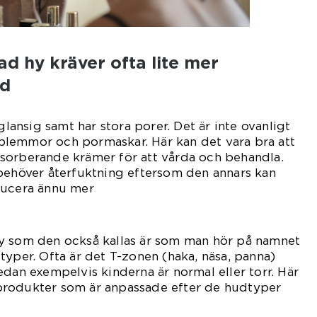
d hy kräver ofta lite mer
rd
 glansig samt har stora porer. Det är inte ovanligt
r, blemmor och pormaskar. Här kan det vara bra att
sorberande krämer för att vårda och behandla.
 behöver återfuktning eftersom den annars kan
ducera ännu mer
tt.
y som den också kallas är som man hör på namnet
typer. Ofta är det T-zonen (haka, näsa, panna)
edan exempelvis kinderna är normal eller torr. Här
produkter som är anpassade efter de hudtyper
 har.