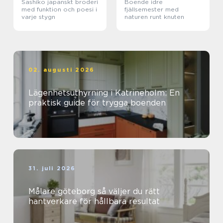
Sashiko japanskt broderi
Boende idre
med funktion och poesi i
fjällsemester med
varje stygn
naturen runt knuten
02. augusti 2026
Lägenhetsuthyrning i Katrineholm: En
praktisk guide för trygga boenden
31. juli 2026
Målare göteborg så väljer du rätt
hantverkare för hållbara resultat