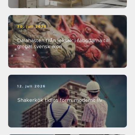
30. juli 2026
Dalahästen från leksak i fäbodarna till
global svensk ikon
12. juli 2026
Shakerkök tidlös form, modernt liv