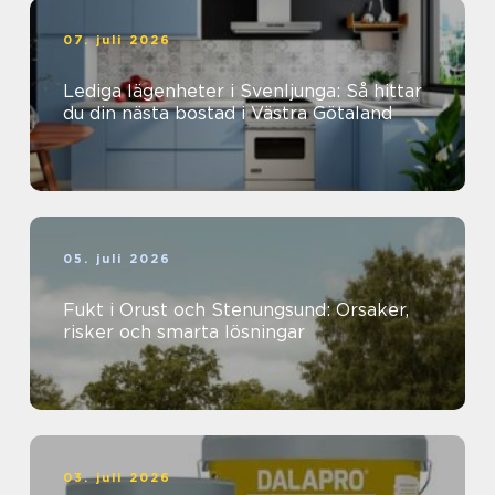
07. juli 2026
Lediga lägenheter i Svenljunga: Så hittar
du din nästa bostad i Västra Götaland
05. juli 2026
Fukt i Orust och Stenungsund: Orsaker,
risker och smarta lösningar
03. juli 2026