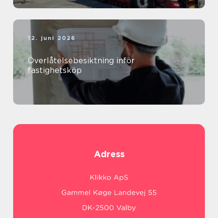
12. juni 2026
Överlåtelsebesiktning inför
fastighetsköp
Adress