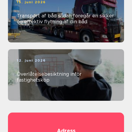
15. juni 2026
Transport af båd sådan foregår en sikker
og effektiv flytning af din båd
12. juni 2026
Överlåtelsebesiktning inför
fastighetsköp
Adress