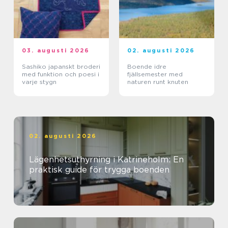
03. augusti 2026
02. augusti 2026
Sashiko japanskt broderi
Boende idre
med funktion och poesi i
fjällsemester med
varje stygn
naturen runt knuten
02. augusti 2026
Lägenhetsuthyrning i Katrineholm: En
praktisk guide för trygga boenden