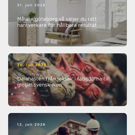
31. juli 2026
Målare göteborg så väljer du rätt
hantverkare för hållbara resultat
30. juli 2026
Dalahästen från leksak i fäbodarna till
global svensk ikon
12. juli 2026