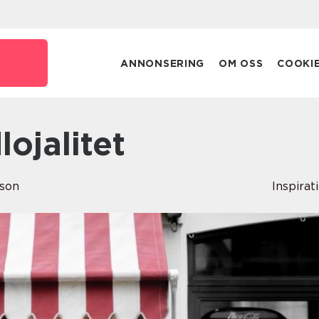
ANNONSERING
OM OSS
COOKI
lojalitet
sson
Inspirat