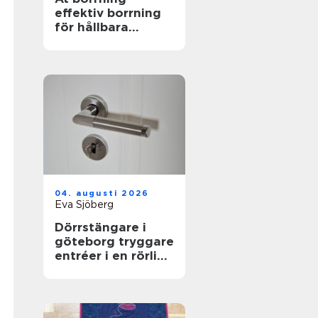
effektiv borrning
för hållbara
markarbeten
04. augusti 2026
Eva Sjöberg
Dörrstängare i
göteborg tryggare
entréer i en rörlig
stad