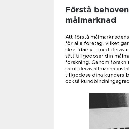
Förstå behoven
målmarknad
Att förstå målmarknadens
för alla företag, vilket g
skräddarsytt med deras int
sätt tillgodoser din mål
forskning. Genom forskni
samt deras allmänna instäl
tillgodose dina kunders b
också kundbindningsgrad