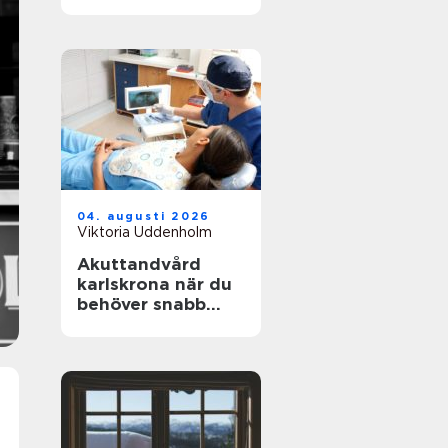
underlag
04. augusti 2026
Viktoria Uddenholm
Akuttandvård
karlskrona när du
behöver snabb
hjälp med
tandvärk