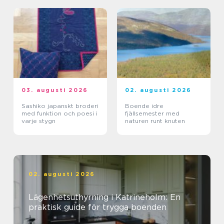
03. augusti 2026
02. augusti 2026
Sashiko japanskt broderi
Boende idre
med funktion och poesi i
fjällsemester med
varje stygn
naturen runt knuten
02. augusti 2026
Lägenhetsuthyrning i Katrineholm: En
praktisk guide för trygga boenden