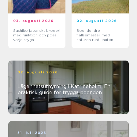
03. augusti 2026
02. augusti 2026
Sashiko japanskt broderi
Boende idre
med funktion och poesi i
fjällsemester med
varje stygn
naturen runt knuten
02. augusti 2026
Lägenhetsuthyrning i Katrineholm: En
praktisk guide för trygga boenden
31. juli 2026