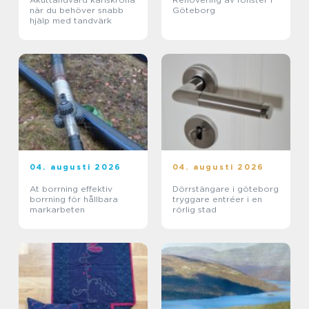
när du behöver snabb
Göteborg
hjälp med tandvärk
04. augusti 2026
04. augusti 2026
At borrning effektiv
Dörrstängare i göteborg
borrning för hållbara
tryggare entréer i en
markarbeten
rörlig stad