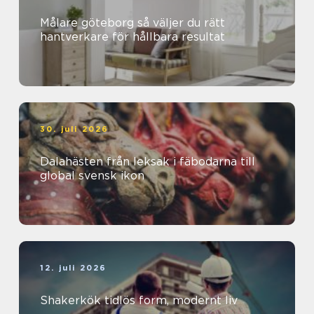
Målare göteborg så väljer du rätt
hantverkare för hållbara resultat
30. juli 2026
Dalahästen från leksak i fäbodarna till
global svensk ikon
12. juli 2026
Shakerkök tidlös form, modernt liv