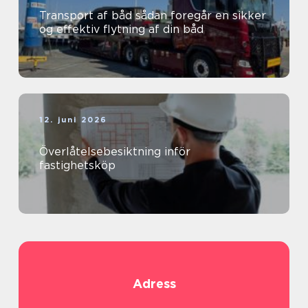
Transport af båd sådan foregår en sikker
og effektiv flytning af din båd
12. juni 2026
Överlåtelsebesiktning inför
fastighetsköp
Adress