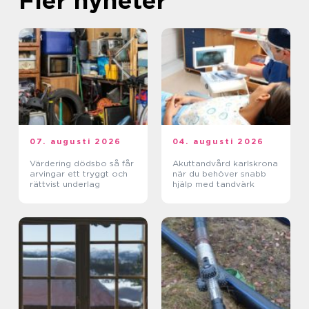
Fler nyheter
07. augusti 2026
04. augusti 2026
Värdering dödsbo så får
Akuttandvård karlskrona
arvingar ett tryggt och
när du behöver snabb
rättvist underlag
hjälp med tandvärk