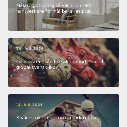
Målare göteborg så väljer du rätt
hantverkare för hållbara resultat
30. juli 2026
Dalahästen från leksak i fäbodarna till
global svensk ikon
12. juli 2026
Shakerkök tidlös form, modernt liv