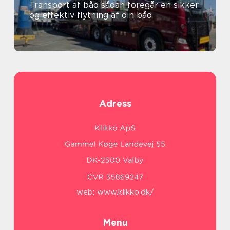
Transport af båd sådan foregår en sikker
og effektiv flytning af din båd
Adress
web:
www.klikko.dk/
Menu