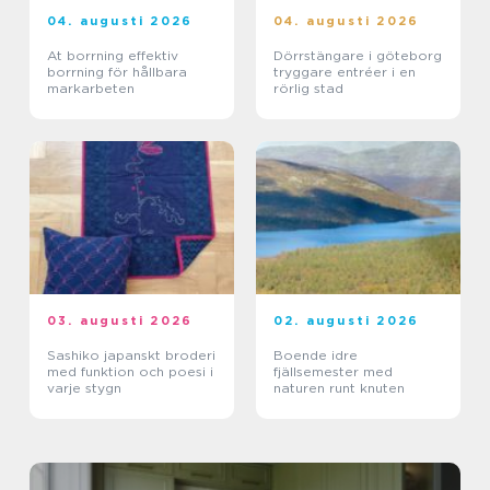
04. augusti 2026
04. augusti 2026
At borrning effektiv
Dörrstängare i göteborg
borrning för hållbara
tryggare entréer i en
markarbeten
rörlig stad
03. augusti 2026
02. augusti 2026
Sashiko japanskt broderi
Boende idre
med funktion och poesi i
fjällsemester med
varje stygn
naturen runt knuten