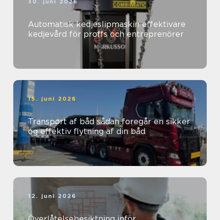
30. juni 2026
Automatisk kedjeslipmaskin effektivare
kedjevård för proffs och entreprenörer
15. juni 2026
Transport af båd sådan foregår en sikker
og effektiv flytning af din båd
12. juni 2026
Överlåtelsebesiktning inför