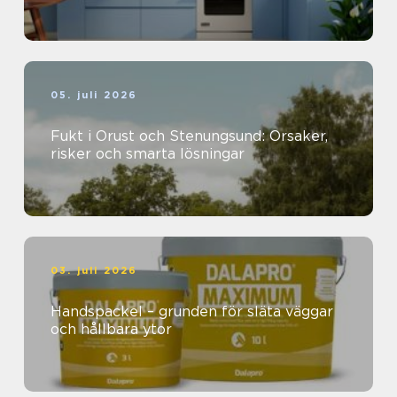
05. juli 2026
Fukt i Orust och Stenungsund: Orsaker,
risker och smarta lösningar
03. juli 2026
Handspackel – grunden för släta väggar
och hållbara ytor