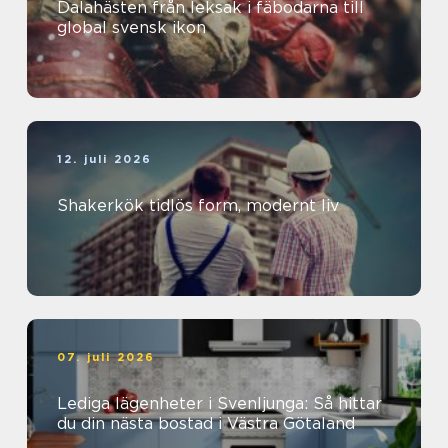
Dalahästen från leksak i fäbodarna till
global svensk ikon
12. juli 2026
Shakerkök tidlös form, modernt liv
07. juli 2026
Lediga lägenheter i Svenljunga: Så hittar
du din nästa bostad i Västra Götaland