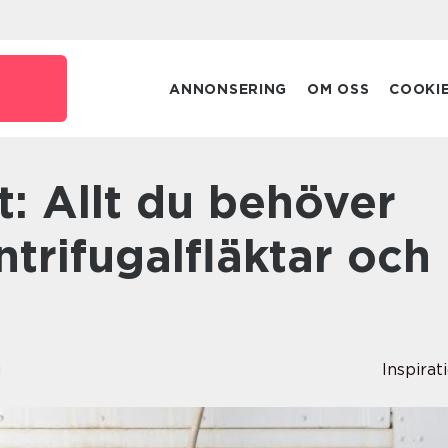
ANNONSERING
OM OSS
COOKI
trifugalfläktar och
g
Inspirat