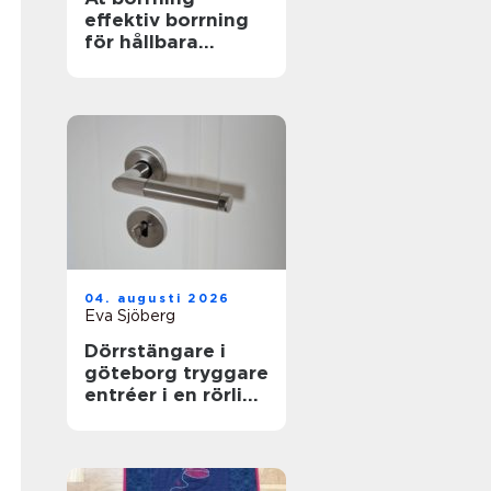
effektiv borrning
för hållbara
markarbeten
04. augusti 2026
Eva Sjöberg
Dörrstängare i
göteborg tryggare
entréer i en rörlig
stad