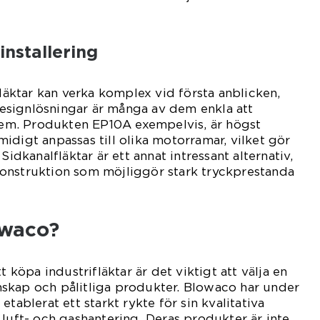
installering
fläktar kan verka komplex vid första anblicken,
signlösningar är många av dem enkla att
stem. Produkten EP10A exempelvis, är högst
idigt anpassas till olika motorramar, vilket gör
Sidkanalfläktar är ett annat intressant alternativ,
onstruktion som möjliggör stark tryckprestanda
owaco?
t köpa industrifläktar är det viktigt att välja en
skap och pålitliga produkter. Blowaco har under
etablerat ett starkt rykte för sin kvalitativa
 luft- och gashantering. Deras produkter är inte