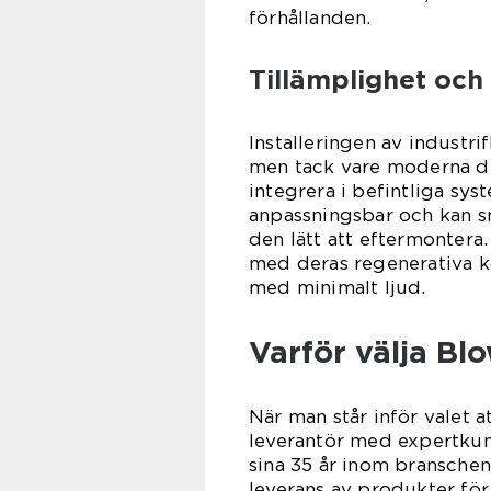
förhållanden.
Tillämplighet och 
Installeringen av industri
men tack vare moderna de
integrera i befintliga sy
anpassningsbar och kan sm
den lätt att eftermontera. 
med deras regenerativa k
med minimalt ljud.
Varför välja Bl
När man står inför valet at
leverantör med expertkun
sina 35 år inom branschen 
leverans av produkter för