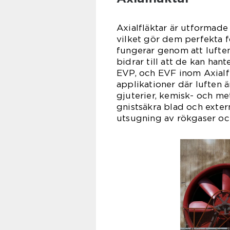
Axialfläktar är utformade 
vilket gör dem perfekta f
fungerar genom att luften 
bidrar till att de kan han
EVP, och EVF inom Axialfl
applikationer där luften 
gjuterier, kemisk- och me
gnistsäkra blad och exter
utsugning av rökgaser oc