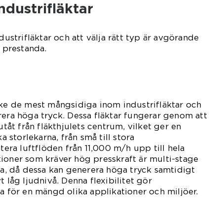
ndustrifläktar
ndustrifläktar och att välja rätt typ är avgörande
l prestanda.
ke de mest mångsidiga inom industrifläktar och
rera höga tryck. Dessa fläktar fungerar genom att
utåt från fläkthjulets centrum, vilket ger en
ka storlekarna, från små till stora
ntera luftflöden från 11,000 m/h upp till hela
ioner som kräver hög presskraft är multi-stage
ska, då dessa kan generera höga tryck samtidigt
t låg ljudnivå. Denna flexibilitet gör
ga för en mängd olika applikationer och miljöer.