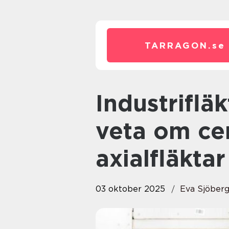
TARRAGON.
se
Industrifläkt: Allt du behöver
veta om cen
axialfläktar
03 oktober 2025
Eva Sjöber