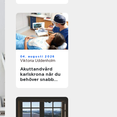
underlag
04. augusti 2026
Viktoria Uddenholm
Akuttandvård
karlskrona när du
behöver snabb
hjälp med
tandvärk