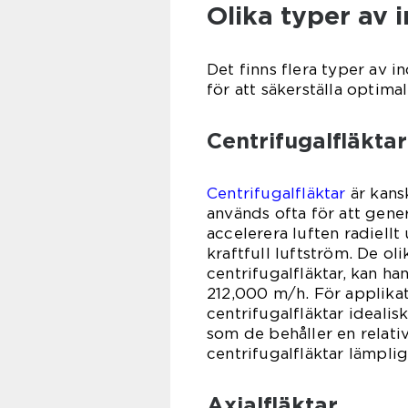
Olika typer av i
Det finns flera typer av i
för att säkerställa optima
Centrifugalfläktar
Centrifugalfläktar
är kans
används ofta för att gene
accelerera luften radiellt 
kraftfull luftström. De oli
centrifugalfläktar, kan ha
212,000 m/h. För applikat
centrifugalfläktar ideali
som de behåller en relativ
centrifugalfläktar lämpli
Axialfläktar