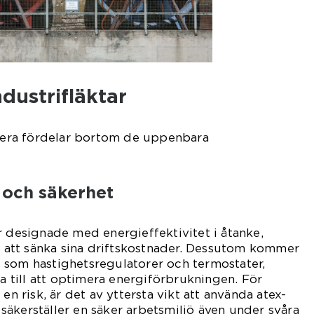
dustrifläktar
flera fördelar bortom de uppenbara
t och säkerhet
r designade med energieffektivitet i åtanke,
in att sänka sina driftskostnader. Dessutom kommer
 som hastighetsregulatorer och termostater,
ra till att optimera energiförbrukningen. För
en risk, är det av yttersta vikt att använda atex-
et säkerställer en säker arbetsmiljö även under svåra