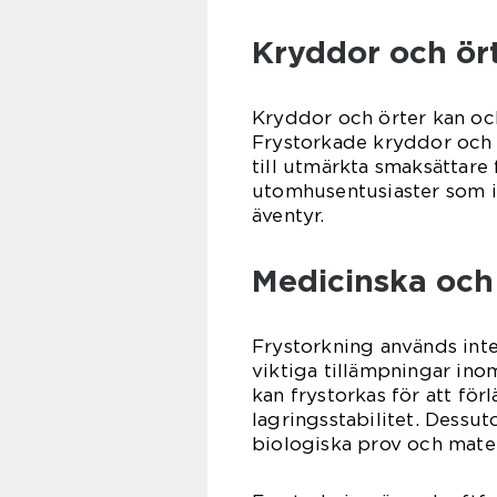
Kryddor och ör
Kryddor och örter kan ock
Frystorkade kryddor och 
till utmärkta smaksättare 
utomhusentusiaster som in
äventyr.
Medicinska och
Frystorkning används inte
viktiga tillämpningar in
kan frystorkas för att för
lagringsstabilitet. Dessu
biologiska prov och mater