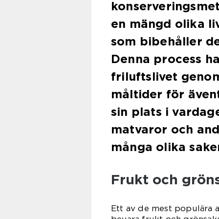
konserveringsmet
en mängd olika li
som bibehåller d
Denna process har
friluftslivet geno
måltider för även
sin plats i vardag
matvaror och andr
många olika sake
Frukt och grön
Ett av de mest populära