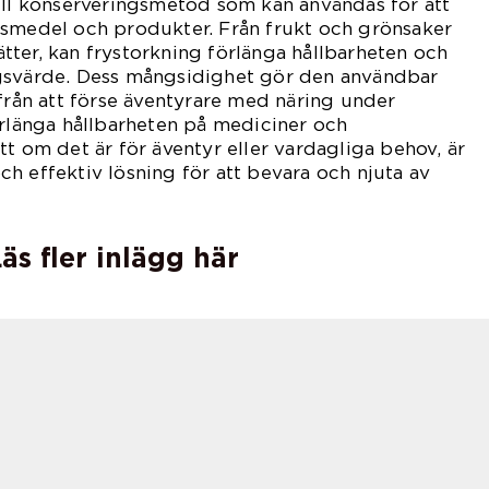
ull konserveringsmetod som kan användas för att
vsmedel och produkter. Från frukt och grönsaker
srätter, kan frystorkning förlänga hållbarheten och
gsvärde. Dess mångsidighet gör den användbar
 från att förse äventyrare med näring under
örlänga hållbarheten på mediciner och
tt om det är för äventyr eller vardagliga behov, är
h effektiv lösning för att bevara och njuta av
äs fler inlägg här