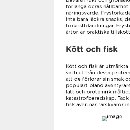
bevara frukt och grönsak
förlänga deras hållbarhet
näringsvärde. Frystorkad
inte bara läckra snacks, 
frukostblandningar. Frys
ärtor, är praktiska tillskot
Kött och fisk
Kött och fisk är utmärkta
vattnet från dessa protei
att de förlorar sin smak o
populärt bland äventyrar
lätt och proteinrik måltid
katastrofberedskap. Tack v
fisk även när färskvaror in