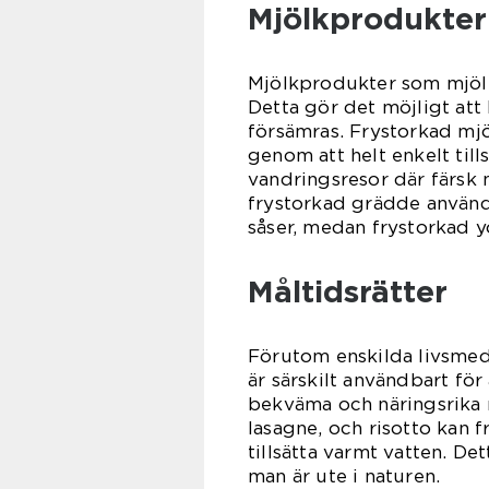
Mjölkprodukter
Mjölkprodukter som mjölk
Detta gör det möjligt att
försämras. Frystorkad mjö
genom att helt enkelt till
vandringsresor där färsk m
frystorkad grädde använda
såser, medan frystorkad y
Måltidsrätter
Förutom enskilda livsmede
är särskilt användbart fö
bekväma och näringsrika må
lasagne, och risotto kan 
tillsätta varmt vatten. Det
man är ute i naturen.