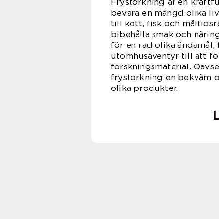
Frystorkning är en kraftf
bevara en mängd olika li
till kött, fisk och måltid
bibehålla smak och närin
för en rad olika ändamål,
utomhusäventyr till att f
forskningsmaterial. Oavse
frystorkning en bekväm oc
olika produkter.
L