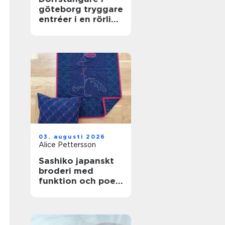
göteborg tryggare
entréer i en rörlig
stad
03. augusti 2026
Alice Pettersson
Sashiko japanskt
broderi med
funktion och poesi
i varje stygn