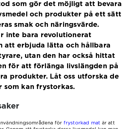
od som gör det möjligt att bevara
vsmedel och produkter på ett sätt
eras smak och näringsvärde.
 inte bara revolutionerat
m att erbjuda lätta och hållbara
tyrare, utan den har också hittat
en för att förlänga livslängden på
a produkter. Låt oss utforska de
r som kan frystorkas.
saker
 användningsområdena för
frystorkad mat
är att