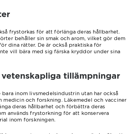
ter
så frystorkas för att förlänga deras hållbarhet.
örter behåller sin smak och arom, vilket gör dem
för dina rätter. De är också praktiska för
te vill bära med sig färska kryddor under sina
 vetenskapliga tillämpningar
 bara inom livsmedelsindustrin utan har också
om medicin och forskning. Läkemedel och vacciner
länga deras hållbarhet och förbättra deras
tom används frystorkning för att konservera
ial inom forskningen.