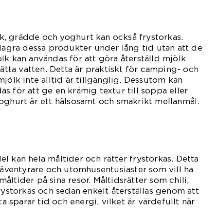
, grädde och yoghurt kan också frystorkas.
 lagra dessa produkter under lång tid utan att de
lk kan användas för att göra återställd mjölk
sätta vatten. Detta är praktiskt för camping- och
jölk inte alltid är tillgänglig. Dessutom kan
s för att ge en krämig textur till soppa eller
oghurt är ett hälsosamt och smakrikt mellanmål.
l kan hela måltider och rätter frystorkas. Detta
r äventyrare och utomhusentusiaster som vill ha
ltider på sina resor. Måltidsrätter som chili,
frystorkas och sedan enkelt återställas genom att
ta sparar tid och energi, vilket är värdefullt när