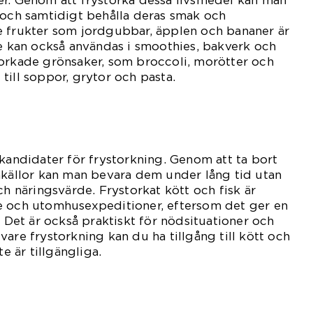
er. Genom att frystorka dessa livsmedel kan man
 och samtidigt behålla deras smak och
e frukter som jordgubbar, äpplen och bananer är
de kan också användas i smoothies, bakverk och
torkade grönsaker, som broccoli, morötter och
t till soppor, grytor och pasta.
 kandidater för frystorkning. Genom att ta bort
nkällor kan man bevara dem under lång tid utan
ch näringsvärde. Frystorkat kött och fisk är
e och utomhusexpeditioner, eftersom det ger en
. Det är också praktiskt för nödsituationer och
are frystorkning kan du ha tillgång till kött och
te är tillgängliga.