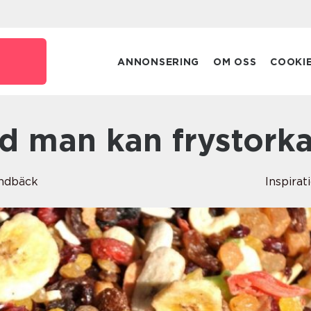
ANNONSERING
OM OSS
COOKI
ad man kan frystork
ndbäck
Inspirat