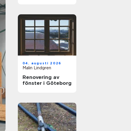
hjälp med
tandvärk
04. augusti 2026
Malin Lindgren
Renovering av
fönster i Göteborg