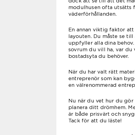
dock att se till att det ma
modulhusen ofta utsätts 
väderförhållanden.
En annan viktig faktor att
layouten. Du måste se till
uppfyller alla dina beho
sovrum du vill ha, var du 
bostadsyta du behöver.
När du har valt rätt materi
entreprenör som kan bygga
en välrenommerad entrep
Nu när du vet hur du gör 
planera ditt drömhem. Me
är både prisvärt och snyg
Tack för att du läste!