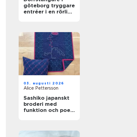
göteborg tryggare
entréer i en rörlig
stad
03. augusti 2026
Alice Pettersson
Sashiko japanskt
broderi med
funktion och poesi
i varje stygn