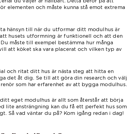
terial du väljer är hållbart. Detta beror på att
för elementen och måste kunna stå emot extrema
 ta hänsyn till när du utformar ditt modulhus är
 att husets utformning är funktionell och att den
v. Du måste till exempel bestämma hur många
vill att köket ska vara placerat och vilken typ av
al och ritat ditt hus är nästa steg att hitta en
 det åt dig. Se till att göra din research och välj
renör som har erfarenhet av att bygga modulhus.
ditt eget modulhus är allt som återstår att börja
d lite ansträngning kan du få ett perfekt hus som
gt. Så vad väntar du på? Kom igång redan i dag!