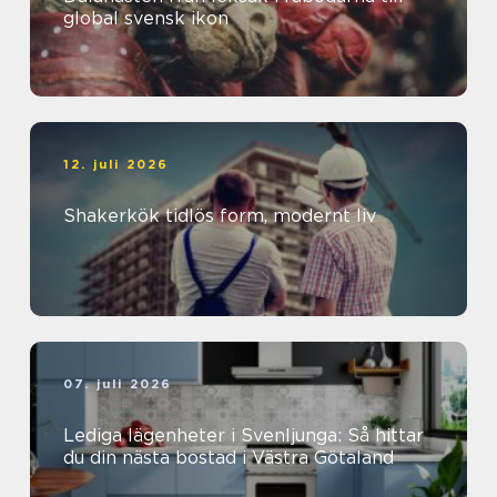
global svensk ikon
12. juli 2026
Shakerkök tidlös form, modernt liv
07. juli 2026
Lediga lägenheter i Svenljunga: Så hittar
du din nästa bostad i Västra Götaland