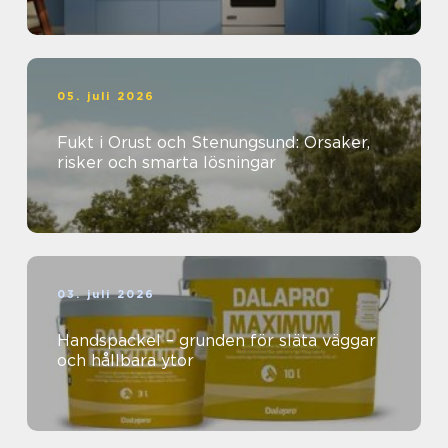
05. juli 2026
Fukt i Orust och Stenungsund: Orsaker,
risker och smarta lösningar
03. juli 2026
Handspackel – grunden för släta väggar
och hållbara ytor