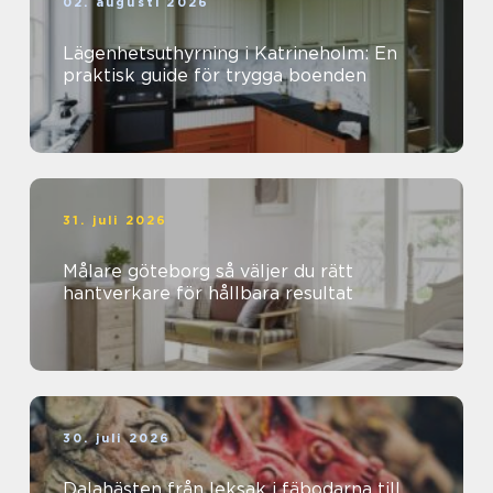
02. augusti 2026
Lägenhetsuthyrning i Katrineholm: En
praktisk guide för trygga boenden
31. juli 2026
Målare göteborg så väljer du rätt
hantverkare för hållbara resultat
30. juli 2026
Dalahästen från leksak i fäbodarna till