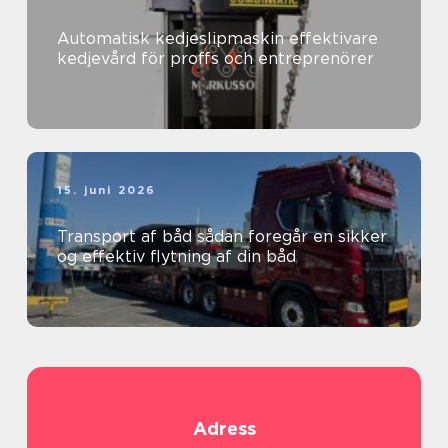
Automatisk kedjeslipmaskin effektivare
kedjevård för proffs och entreprenörer
15. juni 2026
Transport af båd sådan foregår en sikker
og effektiv flytning af din båd
Adress