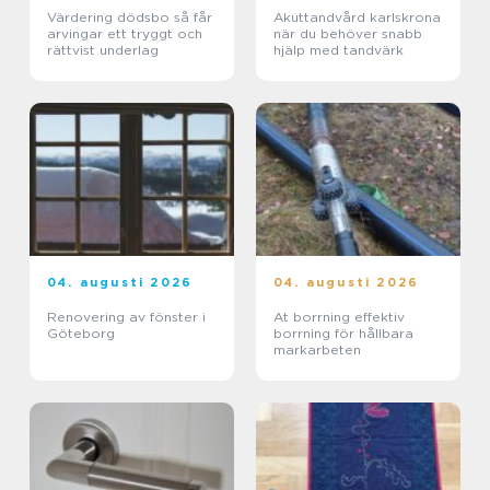
Värdering dödsbo så får
Akuttandvård karlskrona
arvingar ett tryggt och
när du behöver snabb
rättvist underlag
hjälp med tandvärk
04. augusti 2026
04. augusti 2026
Renovering av fönster i
At borrning effektiv
Göteborg
borrning för hållbara
markarbeten